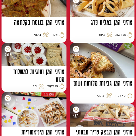
529
אוזני המן במלית פרג
אוזני המן בנוסח בקלוואה
45 דקות
בינוני
שעה
בינוני
זמן הכנה
רמת קושי
זמן הכנה
רמת קושי
2967
2454
אוזני המן ועוגיות למשלוח
מנות
אוזני המן גבינות מלוחות ושום
45 דקות
קל
זמן הכנה
רמת קושי
40 דקות
בינוני
זמן הכנה
רמת קושי
621
497
אוזני המן מבצק פריך טבעוני
אוזני המן מיניאטוריות