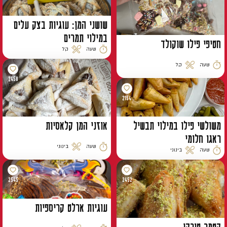
שושני המן: עוגיות בצק עלים
במילוי תמרים
חטיפי פילו שוקולד
שעה
קל
זמן הכנה
רמת קושי
שעה
קל
זמן הכנה
רמת קושי
2458
2154
משולשי פילו במילוי תבשיל
אוזני המן קלאסיות
ראגו חלומי
שעה
בינוני
שעה
בינוני
זמן הכנה
רמת קושי
זמן הכנה
רמת קושי
2545
2452
עוגיות ארלט קריספיות
קטמר טורקי