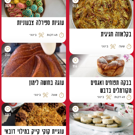
3578
5123
עוגיות ספירלה צבעוניות
בקלאווה חגיגית
45 דקות
בינוני
זמן הכנה
רמת קושי
שעה
בינוני
זמן הכנה
רמת קושי
2541
956
בבקה תפוחים ואגסים
עוגה בחושה לימון
מקורמלים בדבש
שעה
בינוני
45 דקות
בינוני
זמן הכנה
רמת קושי
זמן הכנה
רמת קושי
3213
2498
עוגיית קוקי קייק במילוי דובאי