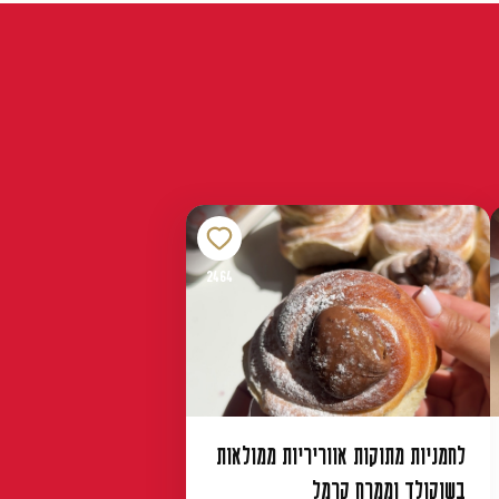
2464
לחמניות מתוקות אווריריות ממולאות
בשוקולד וממרח קרמל