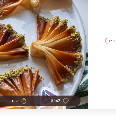
פילו
8542
שעה