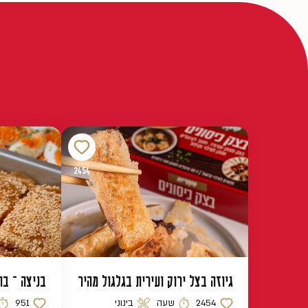
2454
גיוזה בצל ירוק ועירית בגלגול מהיר
בניצה – בו
2454
שעה
בינוני
951