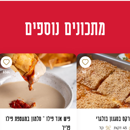
מתכונים נוספים
6564
951
רקס בסגנון בולגרי
פיש אנד פילו – סלמון במעטפת פילו
פריך
45 דקות
קל