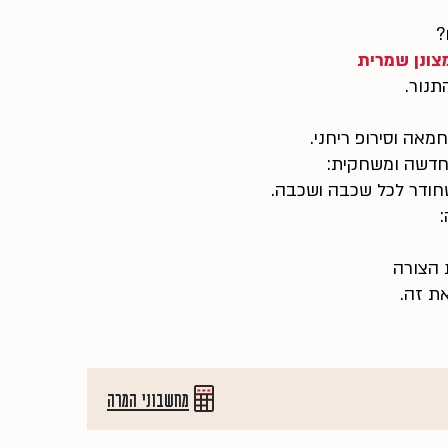
?
צונן שמרית
תנור.
אה וסירופ ריחני.
חדשה ומשחקית:
שחודר לכל שכבה ושכבה.
 הצורה
את זה.
מחשבוני המרה