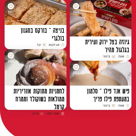
951
2454
בניצה – בורקס בסגנון
בולגרי
גיוזה בצל ירוק ועירית
45 דקות
קל
בגלגול מהיר
זמן הכנה
רמת קושי
שעה
בינוני
זמן הכנה
רמת קושי
2464
6564
פיש אנד פילו – סלמון
לחמניות מתוקות אווריריות
במעטפת פילו פריך
ממולאות בשוקולד וממרח
קרמל
שעה
בינוני
זמן הכנה
רמת קושי
שעה וחצי
בינוני
זמן הכנה
רמת קושי