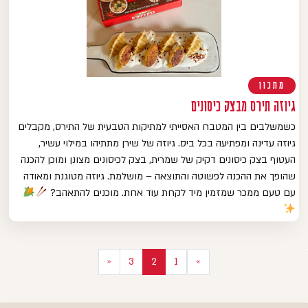
מתכון
גיוזה תירס מבצק כיסונים
כשמשלבים בין המטבח האסייתי למתיקות הטבעית של התירס, מקבלים
גיוזה עדינה ומפתיעה בכל ביס. גיוזה של שירן מתתיהו במילוי עשיר,
העטוף בצק כיסונים דקיק של שמרית, בצק לכיסונים מצונן ומוכן להכנה
שהופך את ההכנה לפשוטה והתוצאה – מושלמת. גיוזה מטוגנת ומאודה
עם טעם ממכר שמזמין מיד לקחת עוד אחת. מוכנים להתאהב?
יווט
«
3
2
1
»