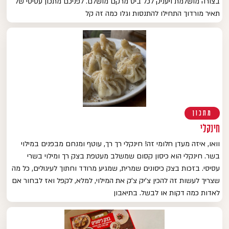
בצורה מושלמת ויעניק לכל ביס מרקם מושלם. לפניכם מתכון עסיסי של
תאיר מורדוך התחילו להתנסות וגלו כמה זה קל
מתכון
חינקלי
וואו, איזה מעדן חלומי זה! חינקלי רך רך, עוטף ומנחם מבפנים במילוי
בשר. חינקלי הוא כיסון קסום שמשלב מעטפת בצק רך ומילוי בשרי
עסיסי. בזכות בצק כיסונים שמרית, שמגיע מרודד וחתוך לעיגולים, כל מה
שצריך לעשות זה להכין צ'יק צ'ק את המילוי, למלא, לקפל ואז לבחור אם
לאדות כמה דקות או לבשל. בתיאבון