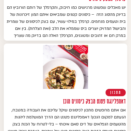
יש מאכלים שפשוט מרגישים כמו חיבוק, והקרפלך של רותם הורוביץ הם
בדיוק מהסוג הזה – כיסונים קטנים שמביאים איתם המון זיכרונות של
בית וטעמים מנחמים. קרפלך במילוי עשיר, עם בצק לכיסונים של שמרית
והבישול המדויק יוצרים ביס שממלא את הלב (ואת הצלחת). בין אם
במרק חם או זהובים ומטוגנים, הקרפלך האלה הם בדיוק מה שצריך
מתכון
דאמפלינגס פטנט מבצק כיסונים מוכן
אם אתם מחפשים מתכון לכיסונים שיקל עליכם את העבודה במטבח,
הגעתם למקום הנכון! דאמפלינגס פטנט הם הדרך המושלמת ליהנות
מהטעמים הנפלאים של דים סאם איכותי – בלי לטרוח על הכנת בצק