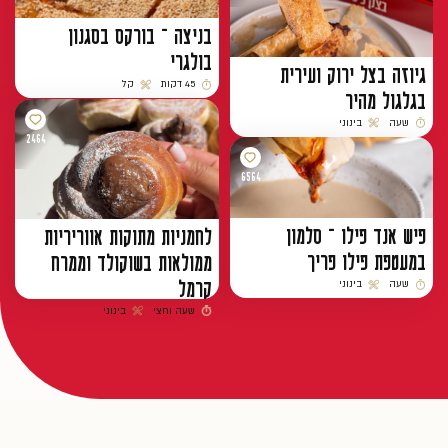
בניצה – בורקס בסגנון
בולגרי
גיוזה בצל ירוק ועירית
45 דקות
קל
בגלגול מהיר
זמן הכנה
רמת קושי
שעה
בינוני
זמן הכנה
רמת קושי
2464
6564
פיש אנד פילו – סלמון
לחמניות מתוקות אווריריות
במעטפת פילו פריך
ממולאות בשוקולד וממרח
קרמל
שעה
בינוני
זמן הכנה
רמת קושי
שעה וחצי
בינוני
זמן הכנה
רמת קושי