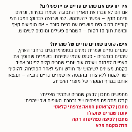
איך יודעים אם שמרים טריים עדיין פעילים?
אם הם לא עברו את תאריך התפוגה, נשמרו בקירור, ונראים
וריחם תקין – אפשר להשתמש. למי שרוצה לבדוק: המסו חצי
קובייה בכוס מים פושרים עם כפית סוכר – אם מופיעים קצף
ובועות תוך 10 דקות – השמרים פעילים ומוכנים לשימוש.
איפה קונים שמרים טריים של שמרית?
שמרים טריים שמרית זמינים בסופרמרקטים ברחבי הארץ,
שמרים בגרגרים - פטנט עולמי שפיתחו בשמרית שהופך את
האפייה למהנה ויעילה עוד יותר! שמרים קלים לפיזור אחיד
בקמח, מצוינים לשימוש עד חודש וחצי לאחר הפתיחה. להוסיף
ישר לקמח ללא צורך בהמסה או שמרים טריים קוביה – תמצאו
אותם במדף המקרר של מוצרי האפייה.
מחפשים מתכון לבצק שמרים שתמיד מצליח?
קבלו מתכונים מנצחים של נבחרת האופים של שמרית:
מתכון לקרואסון חמאה צרפתי קלאסי
עוגת שמרים שוקולד
מתכון לפיצה נפוליטנה דקה
חלה מקמח מלא