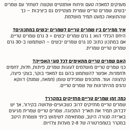
מעניקים למאפה טעם וניחוח אותנטיים שקשה לשחזר עם שמרים
יבשים. שמרים טריים שמרית מצטיינים גם ביציבות – כך
שהתוצאה כמעט תמיד מושלמת.
איך ממירים בין שמרים טריים לשמרים יבשים במתכונים?
היחס הכללי הוא: 1 גרם שמרים יבשים = 3 גרם שמרים טריים.
אם במתכון כתוב 10 גרם שמרים יבשים – השתמשו ב-30 גרם
שמרים טריים שמרית.
האם שמרים טריים מתאימים לכל סוגי האפייה?
כן! שמרים טריים מושלמים לעוגות שמרים, פיתות, חלות, לחמים
ולחמניות. אפשר להשתמש בהם גם למאפי בוקר, בצקי פיצה,
קלצונה ועוד. מתכונים שמכילים שומן (חמאה, שמנת) דווקא
נהנים מהיתרונות של שמרים טריים.
כמה זמן שמרים טריים מחזיקים במקרר?
שמרים טריים מחזיקים לרוב כשבועיים-שלושה בקירור, אך יש
לבדוק תמיד את תאריך התפוגה. שמרים טריים שמרית מגיעים
באריזה סגורה היטב, שמתאימה לשימוש ביתי ונשמרת היטב
במקרר בטמפרטורה של 2-8 מעלות צלזיוס.