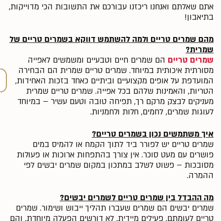
אתם שאלתם ואנחנו ריכזנו עבורכם את התשובות הכי מדוייקות,
בתיאבון!
מהם שמרים טריים ולמה להשתמש דווקא בשמרים טריים של
שמרית?
שמרים טריים
הם שמרים חיים וטבעיים ומשמשים לאפייה
מסורתית איכותית במיוחד. שמרים טריים שמרית הם הבחירה
המועדפת על אופים מקצועיים וביתיים כאחד בזכות האחידות,
הטריות, והאמינות שלהם בכל אפייה. שמרים טריים שמרית
מעניקים לבצק מרקם רך, תפיחה טובה וטעם עשיר – במיוחד
לעוגות שמרים, לחמים, חלות ולחמניות.
איך משתמשים נכון בשמרים טריים?
שמרים טריים יש לפורר ביד לתוך הקמח או להמיס במים
פושרים עם מעט סוכר. אין צורך בהתפחות ארוכות או פעולות
מסובכות – פשוט לשלב במתכון במקום שמרים יבשים לפי
ההמרה.
מה ההבדל בין שמרים טריים לשמרים יבשים?
שמרים יבשים הם שמרים שעברו תהליך ייבוש ושימור. שמרים
טריים לעומתם, פעילים מיידית, לא דורשים הפעלה מיוחדת, והם