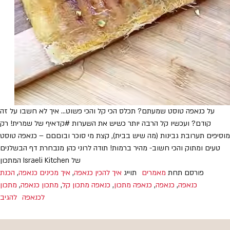
על כנאפה טוסט שמעתם? תכלס הכי קל והכי פשוט… איך לא חשבו על זה
קודם? ועכשיו קל הרבה יותר כשיש את השערות #קדאיף של שמרית! רק
מוסיפים תערובת גבינות (מה שיש בבית), קצת מי סוכר ובוםםם – כנאפה טוסט
טעים ומתוק והכי חשוב- מהיר ברמות! תודה לרוני כהן מנבחרת דף הבשלנים
של Israeli Kitchen המתכון
פורסם תחת
מאמרים
תוייג
איך להכין כנאפה
,
איך מכינים כנאפה
,
הכנת
כנאפה
,
כנאפה
,
כנאפה מתכון
,
כנאפה מתכון קל
,
מתכון כנאפה
,
מתכון
לכנאפה
להגיב