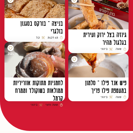
951
2454
בניצה – בורקס בסגנון
בולגרי
גיוזה בצל ירוק ועירית
45 דקות
קל
בגלגול מהיר
זמן הכנה
רמת קושי
שעה
בינוני
זמן הכנה
רמת קושי
2464
6564
פיש אנד פילו – סלמון
לחמניות מתוקות אווריריות
במעטפת פילו פריך
ממולאות בשוקולד וממרח
קרמל
שעה
בינוני
זמן הכנה
רמת קושי
שעה וחצי
בינוני
זמן הכנה
רמת קושי