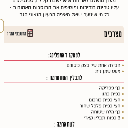
מעדן מושלם לארוחת שישי-שבת קלילה, כשמזלפים
עליו טחינה בנדיבות ומוסיפים את התוספות האהובות -
כל מי שיטעם ישאל מאיפה הרעיון הגאוני הזה.
מצרכים
מחשבוני המרה
לטאקו דאמפלינג:
חבילה אחת של בצק כיסונים
מעט שמן זית
לתבלין השווארמה :
כף פפריקה
כפית כמון
חצי כפית כורכום
חצי כפית פלפל שחור
כף מלח שטוחה
2 כפות תבלין קארי
לשווארמה :