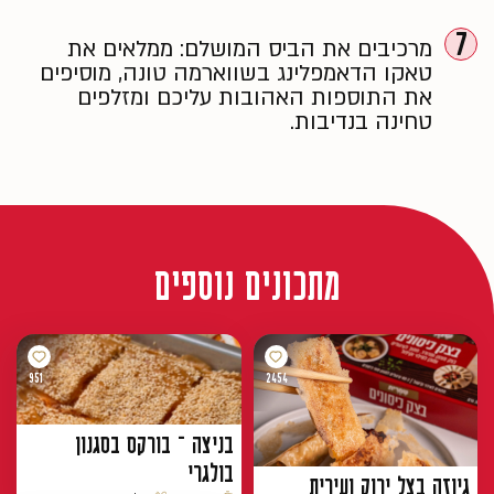
7
מרכיבים את הביס המושלם: ממלאים את
טאקו הדאמפלינג בשווארמה טונה, מוסיפים
את התוספות האהובות עליכם ומזלפים
טחינה בנדיבות.
מתכונים נוספים
951
2454
בניצה – בורקס בסגנון
בולגרי
גיוזה בצל ירוק ועירית