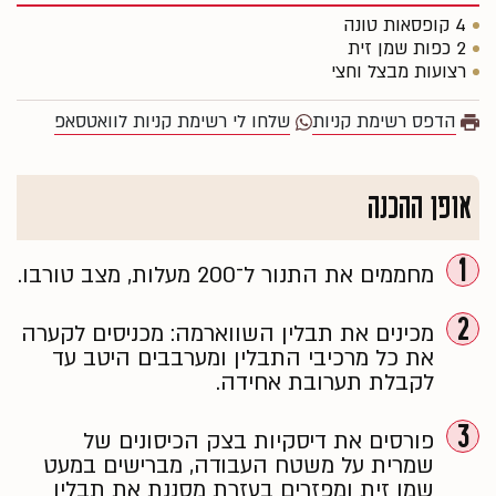
4 קופסאות טונה
2 כפות שמן זית
רצועות מבצל וחצי
הדפס רשימת קניות
שלחו לי רשימת קניות לוואטסאפ
אופן ההכנה
1
מחממים את התנור ל־200 מעלות, מצב טורבו.
2
מכינים את תבלין השווארמה: מכניסים לקערה
את כל מרכיבי התבלין ומערבבים היטב עד
לקבלת תערובת אחידה.
3
פורסים את דיסקיות בצק הכיסונים של
שמרית על משטח העבודה, מברישים במעט
שמן זית ומפזרים בעזרת מסננת את תבלין