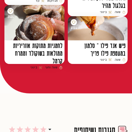
45 דקות
קל
בגלגול מהיר
זמן הכנה
רמת קושי
שעה
בינוני
זמן הכנה
רמת קושי
2464
6564
פיש אנד פילו – סלמון
לחמניות מתוקות אווריריות
במעטפת פילו פריך
ממולאות בשוקולד וממרח
קרמל
שעה
בינוני
זמן הכנה
רמת קושי
שעה וחצי
בינוני
זמן הכנה
רמת קושי
תגובות ושיתופים