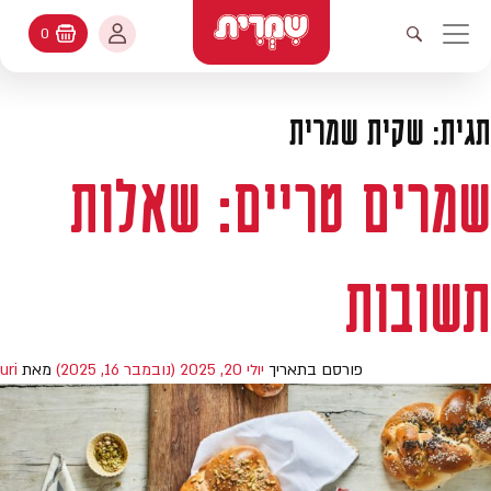
דלג לתוכן
החשבון שלי
0
עגלת קניות
פתיחת חיפוש
יווט ראשי
חיפוש
עולמות האפיה
תגית:
שקית שמרית
החשבון שלי
מתכונים
שמרים טריים: שאלות
היסטורית הזמנות
קטלוג המוצרים
עדכן סיסמה
תשובות
יעוץ אפיה
מועדפים
שאלות ותשובות
פורסם בתאריך
יולי 20, 2025
(נובמבר 16, 2025)
מאת
uri
בלוג