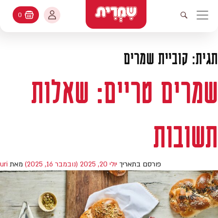
דלג לתוכן
החשבון שלי
0
עגלת קניות
פתיחת חיפוש
יווט ראשי
חיפוש
עולמות האפיה
תגית:
קוביית שמרים
החשבון שלי
מתכונים
שמרים טריים: שאלות
היסטורית הזמנות
קטלוג המוצרים
עדכן סיסמה
תשובות
יעוץ אפיה
מועדפים
שאלות ותשובות
פורסם בתאריך
יולי 20, 2025
(נובמבר 16, 2025)
מאת
uri
בלוג