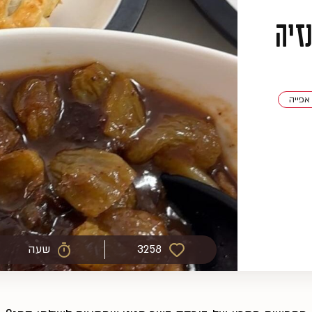
זיה
אפייה
3258
שעה