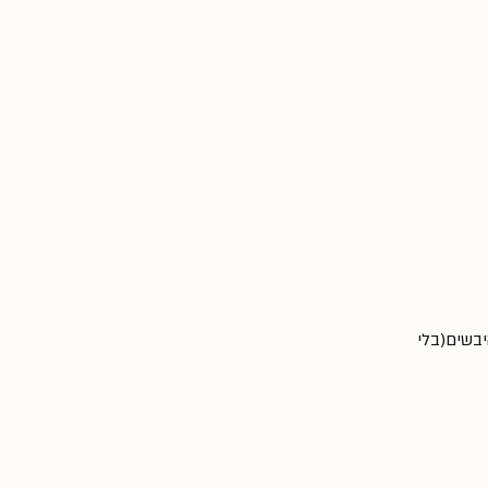
ות היבשים(בלי