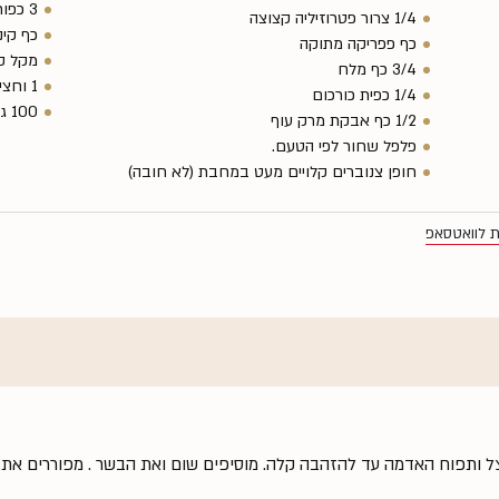
3 כפות סילאן
1/4 צרור פטרוזיליה קצוצה
כף קינ
כף פפריקה מתוקה
מקל קי
3/4 כף מלח
1 וחצי כוסות מים רותחים
1/4 כפית כורכום
100 גרם אגוזי מלך קלויים במחבת.
1/2 כף אבקת מרק עוף
פלפל שחור לפי הטעם.
חופן צנוברים קלויים מעט במחבת (לא חובה)
ת לוואטסאפ
ל ותפוח האדמה עד להזהבה קלה. מוסיפים שום ואת הבשר . מפוררים את