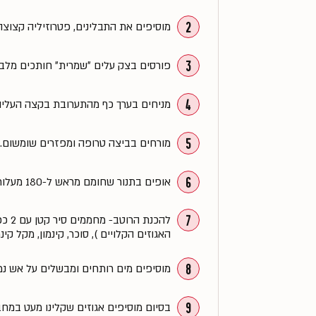
2
מוסיפים את התבלינים, פטרוזיליה קצוצה 
3
פורסים בצק עלים ״שמרית״ חותכים מלבנים בגודל 0
4
מניחים בערך כף מהתערובת בקצה העליון
5
מורחים בביצה טרופה ומפזרים שומשום.
6
אופים בתנור שחומם מראש ל-180 מעלות (טורבו) בערך 20 דקות או עד שהמאפה זהוב.
7
להכנ
האגוזים הקלויים ), סוכר, קינמון, מקל קינמון ס
8
מוסיפים מים רותחים ומבשלים על אש נמוכה כ 10 דקות להסמכ
9
בסיום מוסיפים אגוזים שקלינו מעט במח