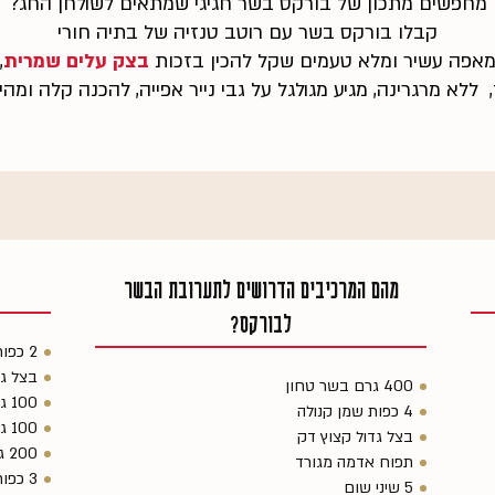
מחפשים מתכון של בורקס בשר חגיגי שמתאים לשולחן החג?
קבלו בורקס בשר עם רוטב טנזיה של בתיה חורי
אפה עשיר ומלא טעמים שקל להכין בזכות
בצק עלים שמרית
,
 ללא מרגרינה, מגיע מגולגל על גבי נייר אפייה, להכנה קלה ומ
מהם המרכיבים הדרושים לתערובת הבשר
לבורקס?
2 כפות שמן קנולה
בצל גד
400 גרם בשר טחון
100 גרם שזיפים יבשים מגולענים
4 כפות שמן קנולה
100 גרם משמשים מיובשים
בצל גדול קצוץ דק
200 גרם צימוקים בהירים
תפוח אדמה מגורד
3 כפות סוכר
5 שיני שום