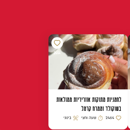
2464
לחמניות מתוקות אווריריות ממולאות
בשוקולד וממרח קרמל
2464
שעה וחצי
בינוני
כמות לייקים
זמן הכנה
רמת קושי