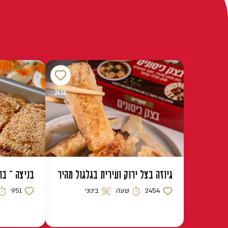
2454
גיוזה בצל ירוק ועירית בגלגול מהיר
בניצה – בו
2454
שעה
בינוני
951
כמות לייקים
זמן הכנה
רמת קושי
כמות לייקים
זמן