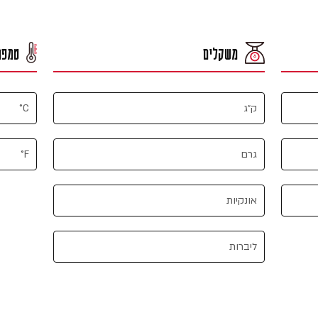
משקלים
טמפר