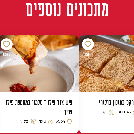
מתכונים נוספים
6564
951
רקס בסגנון בולגרי
פיש אנד פילו – סלמון במעטפת פילו
פריך
45 דקות
קל
 הכנה
רמת קושי
6564
שעה
בינוני
כמות לייקים
זמן הכנה
רמת קושי