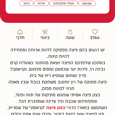
שבועות
אופה מתקדמ/ת
אירוח
בינוני
2764
שעה
בינוני
חלבי
יש רגעים בהם פיצה מפסיקה להיות ארוחה ומתחילה
להיות קינוח...
במתכון שלפניכם הפיצה יוצאת מהתנור כשעליה קרם
גבינה רך, פירות יער שכמעט נמסים מהחום, וקראמבל
פריך ושחום שמפיץ ריח של בית.
פיצה מתוקה של רון יוחננוב משחקת בגבול שבין מאפה
חגיגי לקינוח מפנק:
בצק פיצה אמיתי שפוגש מתיקות של תות ופטל,
ומתחתיהם שכבת וניל עדינה שמחברת הכל.
השתמשו במארז כדורי
בצק פיצה
"קראסט" של שמרית,
תנו לפיצה עשר דקות בתנור, ותגלו שגם אתם יכולים