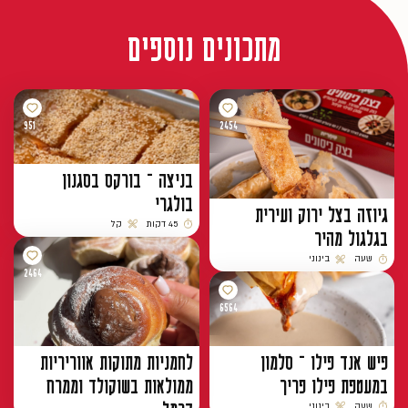
מתכונים נוספים
951
2454
בניצה – בורקס בסגנון
בולגרי
גיוזה בצל ירוק ועירית
45 דקות
קל
בגלגול מהיר
זמן הכנה
רמת קושי
שעה
בינוני
זמן הכנה
רמת קושי
2464
6564
פיש אנד פילו – סלמון
לחמניות מתוקות אווריריות
במעטפת פילו פריך
ממולאות בשוקולד וממרח
שעה
בינוני