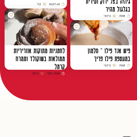
גיוזה בצל ירוק ועירית
45 דקות
קל
בגלגול מהיר
זמן הכנה
רמת קושי
שעה
בינוני
זמן הכנה
רמת קושי
2464
6564
פיש אנד פילו – סלמון
לחמניות מתוקות אווריריות
במעטפת פילו פריך
ממולאות בשוקולד וממרח
קרמל
שעה
בינוני
זמן הכנה
רמת קושי
שעה וחצי
בינוני
זמן הכנה
רמת קושי