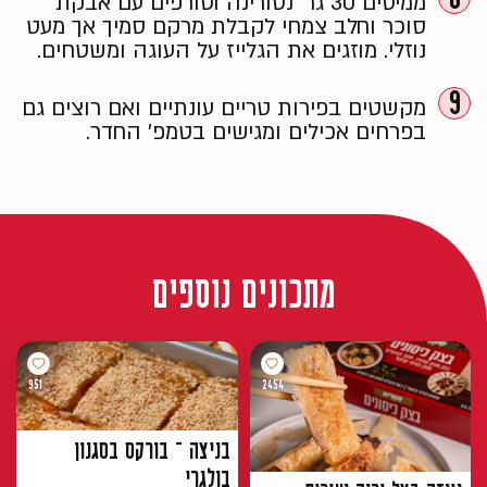
ממיסים 30 גר' נטורינה וטורפים עם אבקת
סוכר וחלב צמחי לקבלת מרקם סמיך אך מעט
נוזלי. מוזגים את הגלייז על העוגה ומשטחים.
9
מקשטים בפירות טריים עונתיים ואם רוצים גם
בפרחים אכילים ומגישים בטמפ' החדר.
מתכונים נוספים
951
2454
בניצה – בורקס בסגנון
בולגרי