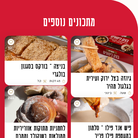
מתכונים נוספים
951
2454
בניצה – בורקס בסגנון
בולגרי
גיוזה בצל ירוק ועירית
45 דקות
קל
בגלגול מהיר
זמן הכנה
רמת קושי
שעה
בינוני
זמן הכנה
רמת קושי
2464
6564
פיש אנד פילו – סלמון
לחמניות מתוקות אווריריות
במעטפת פילו פריך
ממולאות בשוקולד וממרח