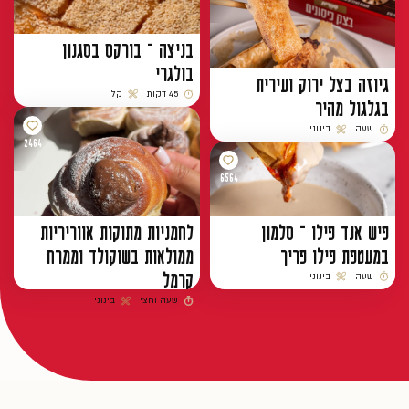
בניצה – בורקס בסגנון
בולגרי
גיוזה בצל ירוק ועירית
45 דקות
קל
בגלגול מהיר
זמן הכנה
רמת קושי
שעה
בינוני
זמן הכנה
רמת קושי
2464
6564
פיש אנד פילו – סלמון
לחמניות מתוקות אווריריות
במעטפת פילו פריך
ממולאות בשוקולד וממרח
קרמל
שעה
בינוני
זמן הכנה
רמת קושי
שעה וחצי
בינוני
זמן הכנה
רמת קושי