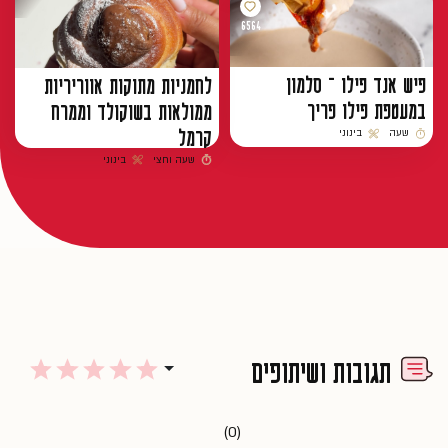
6564
פיש אנד פילו – סלמון
לחמניות מתוקות אווריריות
במעטפת פילו פריך
ממולאות בשוקולד וממרח
קרמל
שעה
בינוני
זמן הכנה
רמת קושי
שעה וחצי
בינוני
זמן הכנה
רמת קושי
תגובות ושיתופים
(0)