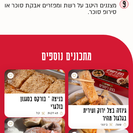
9
מצננים היטב על רשת ומפזרים אבקת סוכר או
סירופ סוכר.
מתכונים נוספים
951
2454
בניצה – בורקס בסגנון
בולגרי
גיוזה בצל ירוק ועירית
45 דקות
קל
בגלגול מהיר
זמן הכנה
רמת קושי
שעה
בינוני
זמן הכנה
רמת קושי
2464