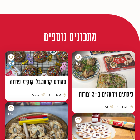
מתכונים נוספים
3258
973
סמורס קראמבל קוקיז פרווה
כיסונים ויראלים ב-3 צורות
שעה וחצי
בינוני
זמן הכנה
רמת קושי
30 דקות
קל
זמן הכנה
רמת קושי
6541
3254