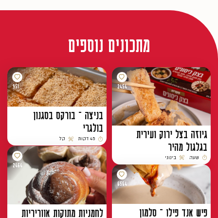
מתכונים נוספים
951
2454
בניצה – בורקס בסגנון
בולגרי
גיוזה בצל ירוק ועירית
45 דקות
קל
בגלגול מהיר
זמן הכנה
רמת קושי
שעה
בינוני
זמן הכנה
רמת קושי
2464
6564
פיש אנד פילו – סלמון
לחמניות מתוקות אווריריות