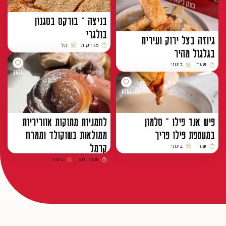
בניצה – בורקס בסגנון
בולגרי
גיוזה בצל ירוק ועירית
45 דקות
קל
בגלגול מהיר
זמן הכנה
רמת קושי
שעה
בינוני
זמן הכנה
רמת קושי
2464
6564
פיש אנד פילו – סלמון
לחמניות מתוקות אווריריות
במעטפת פילו פריך
ממולאות בשוקולד וממרח
קרמל
שעה
בינוני
זמן הכנה
רמת קושי
שעה וחצי
בינוני
זמן הכנה
רמת קושי