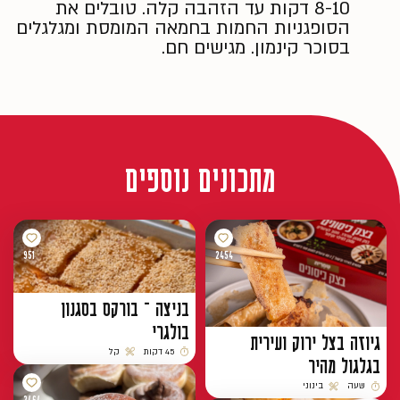
8-10 דקות עד הזהבה קלה. טובלים את
הסופגניות החמות בחמאה המומסת ומגלגלים
בסוכר קינמון. מגישים חם.
מתכונים נוספים
951
2454
בניצה – בורקס בסגנון
בולגרי
גיוזה בצל ירוק ועירית
45 דקות
קל
בגלגול מהיר
זמן הכנה
רמת קושי
שעה
בינוני
זמן הכנה
רמת קושי
2464