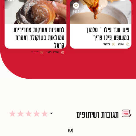
6564
פיש אנד פילו – סלמון
לחמניות מתוקות אווריריות
במעטפת פילו פריך
ממולאות בשוקולד וממרח
קרמל
שעה
בינוני
זמן הכנה
רמת קושי
שעה וחצי
בינוני
זמן הכנה
רמת קושי
תגובות ושיתופים
(0)