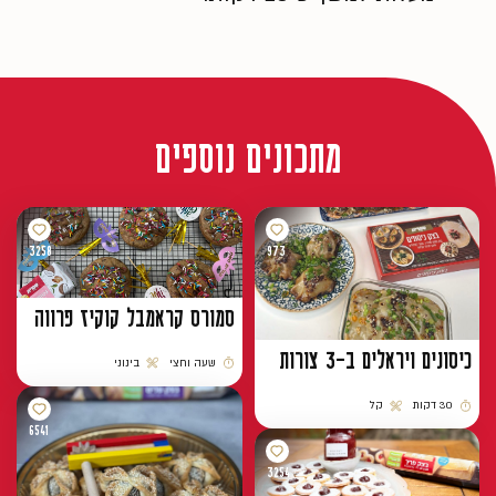
מתכונים נוספים
3258
973
סמורס קראמבל קוקיז פרווה
כיסונים ויראלים ב-3 צורות
שעה וחצי
בינוני
זמן הכנה
רמת קושי
30 דקות
קל
זמן הכנה
רמת קושי
6541
3254