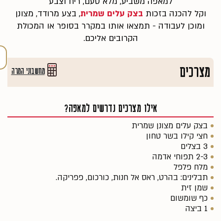
למאפה משביע, מלא טעם, ריח וצבע
וקל להכנה בזכות
בצק עלים שמרית
, בצע מרודד, מצונן
ומוכן לעבודה - תמצאו אותו במקרר בסופר או המכולת
הקרובים אליכם.
מצרכים
מחשבוני המרה
אילו מצרכים נדרשים למאפה?
בצק עלים מצונן שמרית
חצי קילו בשר טחון
3 בצלים
⁠2-3 תפוחי אדמה
מלח פלפל
⁠תבלינים: בהרט, ראס אל חנות, כורכום, פפריקה.
שמן זית
כף שומשום
⁠1 ביצה