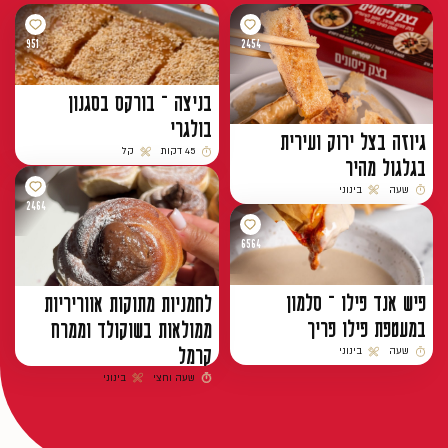
951
2454
בניצה – בורקס בסגנון
בולגרי
גיוזה בצל ירוק ועירית
45 דקות
קל
בגלגול מהיר
זמן הכנה
רמת קושי
שעה
בינוני
זמן הכנה
רמת קושי
2464
6564
פיש אנד פילו – סלמון
לחמניות מתוקות אווריריות
במעטפת פילו פריך
ממולאות בשוקולד וממרח
קרמל
שעה
בינוני
זמן הכנה
רמת קושי
שעה וחצי
בינוני
זמן הכנה
רמת קושי