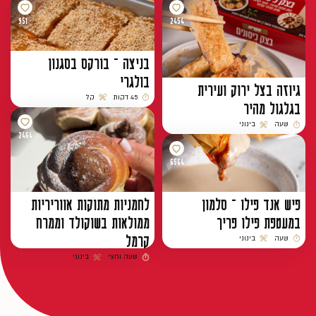
951
2454
בניצה – בורקס בסגנון
בולגרי
גיוזה בצל ירוק ועירית
45 דקות
קל
בגלגול מהיר
זמן הכנה
רמת קושי
שעה
בינוני
זמן הכנה
רמת קושי
2464
6564
פיש אנד פילו – סלמון
לחמניות מתוקות אווריריות
במעטפת פילו פריך
ממולאות בשוקולד וממרח
קרמל
שעה
בינוני
זמן הכנה
רמת קושי
שעה וחצי
בינוני
זמן הכנה
רמת קושי