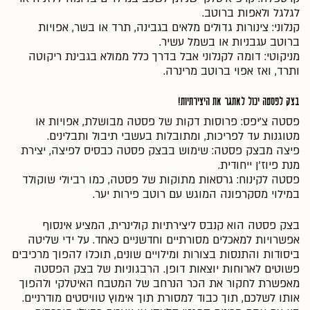
לגלגל ולאפות ברוטב.
קנלוני: צינורות גדולים מלאים בגבינה, תרד או בשר, אפויות
ברוטב עגבניות או בשמל עשיר.
מניקוטי: דומה לקנלוני אבל בדרך כלל ממולא בגבינת ריקוטה
ותרד, ואז אפוי ברוטב מרינרה.
בצק לפסטה יכול לאתגר את היצירתיות!
פסטה צ'יפס: פרוסות דקות של פסטה מבושלת, אפויות או
מטוגנות עד לפריכות, ומתובלות בעשבי תיבול ותבלינים.
פיצה מבצק פסטה: שימוש בבצק פסטה כבסיס לפיצה, יצירת
מנת פיוז'ן ייחודית.
פסטה לקינוח: גרסאות מתוקות של פסטה, כמו רביולי שוקולד
במילוי מסקרפונה המוגש עם רוטב פירות יער.
בצק פסטה הוא קנבס ליצירתיות קולינרית, המציע אינסוף
אפשרויות למאכלים מסורתיים וחדשניים כאחד. על ידי שליטה
ביסודות והתנסות בצורות ומילויים שונים, תוכלו להפוך מרכיבים
פשוטים לארוחות יוצאות דופן. הרבגוניות של בצק הפסטה
מאפשרת לחקור את הכר הנרחב של המטבח האיטלקי ולהפוך
אותו לשלכם, תוך כבוד למסורת תוך אימוץ טוויסטים מודרניים.