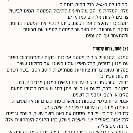
יספיקו לה כ-2-4 כלל במים רותחים.
מלח: המלחת מי הבישול חיונית לתיבול הפסטה. המים לבישול
צריכים להיות מלוחים כמו מי ים.
רוטב: כדי להעצים את הטעם, סיימו לבשל את הפסטה ברוטב
לדקה האחרונה. זה מאפשר לפסטה לספוג את הרוטב
ולהתאחד עם הטעמים.
בצק פסטה, צורות קלאסיות
ספגטי ולינגוויני: צורות פסטה ארוכות ודקות שמתחברות היטב
עם מגוון רטבים, החל מאליו אוליו פשוט ועד לבולונז עשיר.
פנה וריגטוני: צורות צינוריות שמחזיקות היטב רטבי בשר דשנים
וירקות עשירים.
רביולי וטורטליני: כיסים עדינים מלאים במגוון מרכיבים, כמו
ריקוטה ותרד, דלעת או בשר. ניתן להגיש אותם ברטבי חמאה
קלים או רטבי עגבניות דשנים.
אגנולוטי וקפלטי: פסטות ממולאות, פחות מוכרות אך טעימות
באותה מידה, הן עדות ליצירתיות איטלקית.
לזניה: שכבות של דפי פסטה עם ראגו בשר עשיר, בשמל וגבינה.
לכל אזור באטליה יש וריאציה משלו, כמו הלזניה הצמחונית אלה
נורמה מסיציליה.
קרספלה: קרפ איטלקי שניתן לשכב במילויים בדומה ללזניה או