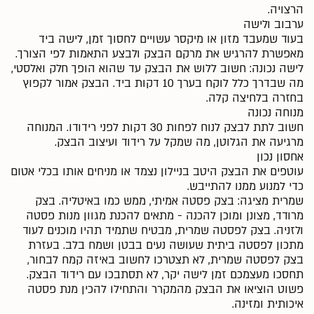
הרצויה.
ערבוב ולישה
בעוד שמעבד מזון או מיקסר עשויים לחסוך זמן, לישה ביד
מאפשרת להרגיש את מרקם הבצק ולבצע התאמות לפי הצורך.
לישה נכונה: חשוב ללוש את הבצק עד שהוא הופך חלק ואלסטי,
מה שבדרך כלל לוקח בערך 10 דקות ביד. הבצק אמור לקפוץ
בחזרה בלחיצה קלה.
מנוחה נכונה
חשוב לתת לבצק לנוח לפחות 30 דקות לפני רידודו. המנוחה
מרגיעה את הגלוטן, מה שמקל על רידוד ועיצוב הבצק.
אחסון נכון
עוטפים את הבצק היטב בניילון נצמד או מניחים אותו בכלי אטום
כדי למנוע ממנו להתייבש.
שמרית מציגה: בצק פסטה אמיתי, ממש כמו באיטליה. בצק
מרודד, מצונן ומוכן להכנה - מתאים להכנת מגוון מנות פסטה
ולזניה. בצק לפסטה שמרית, מבטיח שתמיד תהיו מוכנים לעוד
מתכון לפסטה ביתית שעושה נעים בבטן ושמח בלב. בעזרת
בצק לפסטה שמרית, לא תצטרכו לחשוב באיזה קמח לבחור,
תחסכו מעצמכם זמן לישה יקר, לא תסתבכו עם רידוד הבצק.
פשוט הוציאו את הבצק מהמקרר והתחילו להכין מנת פסטה
איכותית ומזינה.