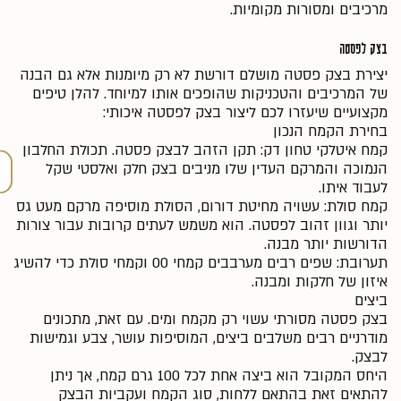
מרכיבים ומסורות מקומיות.
בצק לפסטה
יצירת בצק פסטה מושלם דורשת לא רק מיומנות אלא גם הבנה
של המרכיבים והטכניקות שהופכים אותו למיוחד. להלן טיפים
מקצועיים שיעזרו לכם ליצור בצק לפסטה איכותי:
בחירת הקמח הנכון
קמח איטלקי טחון דק: תקן הזהב לבצק פסטה. תכולת החלבון
הנמוכה והמרקם העדין שלו מניבים בצק חלק ואלסטי שקל
לעבוד איתו.
קמח סולת: עשויה מחיטת דורום, הסולת מוסיפה מרקם מעט גס
יותר וגוון זהוב לפסטה. הוא משמש לעתים קרובות עבור צורות
הדורשות יותר מבנה.
תערובת: שפים רבים מערבבים קמחי 00 וקמחי סולת כדי להשיג
איזון של חלקות ומבנה.
ביצים
בצק פסטה מסורתי עשוי רק מקמח ומים. עם זאת, מתכונים
מודרניים רבים משלבים ביצים, המוסיפות עושר, צבע וגמישות
לבצק.
היחס המקובל הוא ביצה אחת לכל 100 גרם קמח, אך ניתן
להתאים זאת בהתאם ללחות, סוג הקמח ועקביות הבצק