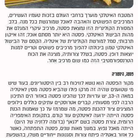
צור קשר
המטבח האיטלקי מוערך ברחבי העולם בזכות טעמיו העשירים,
המרכיבים הפשוטים והאהבה לאוכל שמורגשת בכל מנה. בלב
המסורת הקולינרית הזו נמצאת פסטה, מרכיב עיקרי המגלם את
מהות הבישול האיטלקי. פסטה היא יותר מסתם אוכל; זהו אייקון
תרבותי, סמל למורשת הקולינרית של איטליה. הקסם של הבישול
האיטלקי טמון ביכולתו להפוך מרכיבים פשוטים וטריים למנות
יוצאות דופן. פסטה, בשלל צורותיה, מציגה את הכוח
הטרנספורמטיבי הזה כמו שום מרכיב אחר.
פסטה, היסטוריה
מקור הפסטה הוא נושא לוויכוח רב בין היסטוריונים. בעוד שיש
מי שטוענים שהיה זה מרקו פולו שהביא פסטה מסין לאיטליה
במאה ה-13, יש עדויות לכך שהכינו פסטה באזור הים התיכון
הרבה לפני מסעותיו. קברים אטרוסקיים עתיקים כוללים גילופים
המציגים ציוד להכנת פסטה, מה שמרמז על כך שאמנות הכנת
פסטה הייתה ידועה לאיטלקים עוד קודם. בתקופת האימפריה
הרומית, צורת פסטה בשם "לגאן" (בדומה ללזניה של היום)
הייתה מאכל נפוץ. במשך מאות שנים, פסטה התפתחה, כאשר
כל אזור באטליה פיתח צורות וסגנונות ייחודיים משלו, בהשפעת