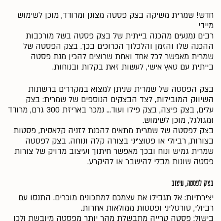
חדש! שמרית משיקה בצק פסטה מצונן ומרודד, מוכן לשימוש
מיידי
רבים נמנעים מהכנה בייתית של בצק פסטה בשל מורכבות
ההכנה שלו והזמן והלכלוך הכרוכים בכך. בצק הפסטה של
שמרית מאפשר לכל אחד ואחת שרוצים להכין מנת פסטה
בייתית עם טאץ אישי, לעשות זאת בקלות ובנוחות.
בצק הפסטה של שמרית שניתן למצוא במקררים ברשתות
השיווק המובילות, לצד הבצקים הנוספים של שמרית: בצק
עלים, בצק פיצה, בצק פילו ועוד... נמכר באריזת 300 גרם, מרודד
ומגולגל, מוכן לשימוש.
בצק לפסטה של שמרית מתאים להכנת לזניה קלאסית, פסטות
בצורות, רביולי או פטוצ'יני בצורה קלה ונוחה. בצק לפסטה
שמרית גמיש ונוח ובכך מאפשר חיתוך ועיצוב מדויק של צורות
פסטה שונות מבלי להישבר או להיקרע.
בצק לפסטה, עיצוב
יצירתיות: אל תגבילו את עצמכם למתכונים מוכרים. התנסו עם
רביולי, טורטליני ופסטות ממולאות אחרות.
בישול: פסטה טרייה מתבשלת מהר יותר מפסטה מיובשת ולכן