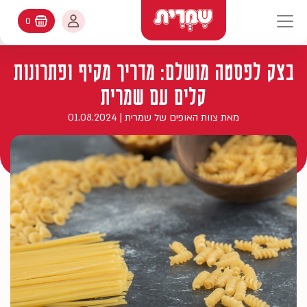
דלג לתוכן
החשבון שלי
0
עגלת קניות
יווט ראשי
חיפוש
בצק לפסטה מושלם: מדריך מקיף ופתרונות
עולמות האפיה
החשבון שלי
קלים עם שמרית
מתכונים
היסטורית הזמנות
מאת צוות האופים של שמרית | 01.08.2024
קטלוג המוצרים
עדכן סיסמה
יעוץ אפיה
מועדפים
כללי
בלוג
שאלות ותשובות
היסטוריה
מידע חשוב