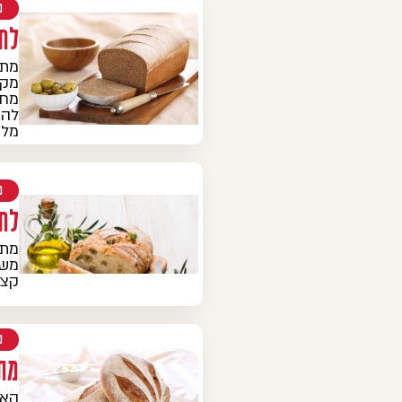
מ
לח
מתכ
מקמ
מחמ
להכ
מלא
מ
לח
מתכ
משג
קצו
מ
מתכ
האם