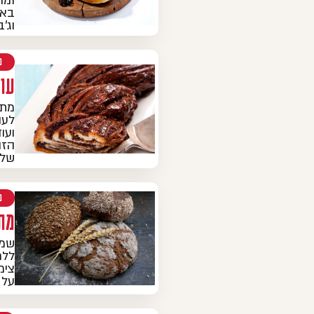
ומו
באי
וג'
מ
עו
מתכ
לעו
ועו
הזה
של 
מ
מת
שמר
ללח
צימ
על או