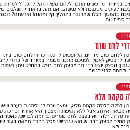
ים במיוחד! מחפשים מתכון ללחם מעולה וקל להכנה? למרות ש
בת לעיתים מסובכת ולא נגישה… אם תעקבו אחרי השלבים של
יכם בהמשך, תגלו שמדובר בתהליך קל ומהנה! הידעתם? הכנת 
ר כיפית עם
תכון
ורי לחם שום
ון ללחם שום מדהים, קל ופשוט להכנה: כדורי לחם שום ביתי, 
ר להפסיק לאכול! לפניכם מתכון משמח במיוחד של כדורי לחם 
בון: הבצק יוצא רך יותר מבצק לחם רגיל. בהחלט ניתן לאפות 
י ולחמם לפני הגשה.
תכון
ה מקמח מלא
ון לחלה קלילה מקמח מלא, שמאפשרת לנו ליהנות בערב שישי
ה מביאה איתה, אבל ללא נקיפות המצפון. היא אוורירית, רכה, 
וח נהדר. חלה היא בעצם לחם שמרים, בדומה לבריוש, כאשר ה
 החלה לבצק הבריוש הוא שבריוש מכיל הרבה חמאה בעוד שה
רינה ולא