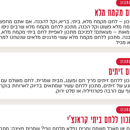
תכון
ם מקמח מלא
ון – לחם מקמח מלא, ביתי, בריא, וקל להכנה. אם אתם מחפש
ח מלא פשוט וקל הכנה, מתכון ללחם מקמח מלא שרבים ניסו א
אות – מצאתם! לפניכם מתכון לאפיית לחם ביתי מקמח מלא, בי
נה. מתכון ללחם מקמח מלא עשוי מדגנים מלאים שנטחנו למר
 מכיל
תכון
ם זיתים
ון ללחם זיתים פריך חם ומענג, מבית שמרית. לחם מושלם עם 
ע של זיתים, מתכון ללחם עשיר שמתאים בדיוק לארוחת בוקר
ף עם הרבה פטרוזיליה או סלט ירוק.
תכון
ון ללחם ביתי קראנצ'י
 יש מאכל משמח ומריח נפלא מלחם טרי? שמרית מציגה: מתכון 