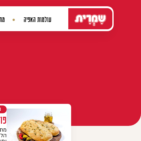
דלג לתוכן
עולמות האפיה
מתכ
ניווט ראשי
מ
פו
מתכ
הלח