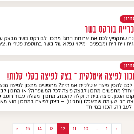
תכון
כריית בורקס בשר
ה שתקפיץ לכם את ארוחת החג! מתכון לבורקס בשר מבצק על
גית וייחודית ומבפנים -מילוי נפלא של בשר בתוספת פטריות, צי
תכון
כון לפיצה איטלקית – בצק לפיצה בקלי קלות!
לכם להכין פיצה איטלקית אמיתית? מחפשים מתכון לפיצה מנצח
וחד? מחפשים מתכון לבצק פיצה לכל המשפחה? או מתכון לב
ום הנכון. פיצה ביתית וקלה להכנה. מתכון מעולה עבור רוטב ע
צה הכי טעימה שתאכלו (ותכינו) – בצק לפיצה במתכון הוא מאו
 לעבודה. הכנו במיוחד
«
15
14
13
12
11
10
…
1
»