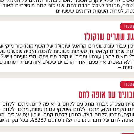
סיפים לה שלל ירקות. אפשר לאפות בתנור ולחמם על המנגל. פו
טליה, מקובל לאכול הרבה לחם, שני סוגי לחם פופולריים מאוד 
בטה. למרות השמות הדומים שעשויים
תכון
גת שמרים שוקולד
ון עבור עוגת שמרים קראנץ' שוקולד של השף קונדיטור מיקי ש
גות שמרים קלאסיות, טעימות פשוטות להכנה ואפיה שפשוט שע
ד? רוצים להכין עוגת שמרים שוקולד מרשימה והכי טעימה שיש
 לא מאכזב אף פעם! אחד הדברים שכולם אוהבים זה עוגות 
פעם –
תכון
כונים עם אופה לחם
ית מציגה: מבחר מתכונים ללחם ב- אופה לחם. מתכון ללחם לב
ם מקמח מלא, מתכון ללחם איטלקי עם תוספות, מתכון ללחם ד
וקים, מתכון ללחם בצל, מתכון ללחם קמח שיפון עם אגוזים. מ
פה לחם של חברת מרפי ריצ'רדס דגם 48289. בכל מקרה יש לפעול על פי הוראות