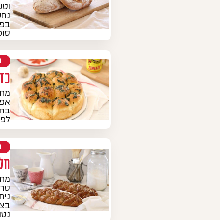
וטע
נחש
בפנ
סופ
מ
כד
מתכ
אפש
בחש
לפנ
מ
חל
מתכ
טרי
ניח
בצק
נטו