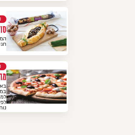
מ
סו
המנ
חגי
מ
מת
בא 
במי
למק
לפי
נוח