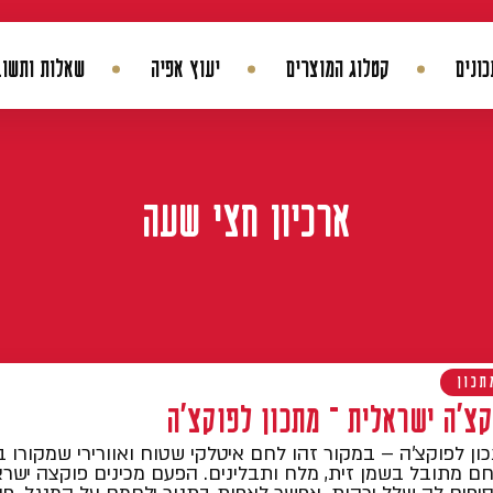
ונים
קטלוג המוצרים
יעוץ אפיה
שאלות ותשוב
החשבון שלי
היסטורית הזמנות
עדכן סיסמה
מועדפים
ארכיון
חצי שעה
תכון
קצ'ה ישראלית – מתכון לפוקצ'ה
ון לפוקצ'ה – במקור זהו לחם איטלקי שטוח ואוורירי שמקורו בע
ם מתובל בשמן זית, מלח ותבלינים. הפעם מכינים פוקצה ישר