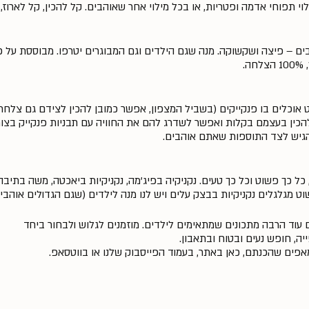
וי תפוחי אדמה ופטריות, או בכל מילוי אחר שאוהבים. קל להכין, קל לארוז
בים – פיצה ושקשוקה. מנה שגם הילדים וגם המבוגרים יטרפו. מבוססת על 
.
וכלים בו פנקייקים (בשביל המצפון, אפשר כמובן להכין לצידם גם צלחת ש
להכין בעצמם בקלות ואפשר לשדרג להם את החוויה עם תבניות פנקייק בצור
ולהגיש לצד התוספות שאתם אוהבים.
ל כך פשוט וכל כך טעים. נקניקיה בפיג'מה, נקניקיות ביאכטה, משה בתיבה
ט מגלגלים נקניקיות בבצק עלים ויש לנו מנה לילדים (שגם הגדולים אוהבים.
 עוד הרבה מתכונים שמתאימים לילדים. מוזמנים לגלוש ולבחור ביחד
ה, חופש נעים ובטוח ובתאבון.
אפים שהכנתם, כאן באתר, בעמוד הפייסבוק שלנו או בווטסאפ.