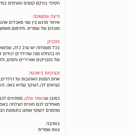
חטיפי בורקס קטנים וטעימים במיל
פיצה שקשוקה
איחוד מרגש בין שני מאכלים אהו
מוכנים של שמרית. מינימום מאמץ, 100% הצלחה
פנקייק
בכל משפחה יש ערב כזה, שפשוט א
וזו בהחלט מנה שהילדים יכולים 
של פנקייקים אווריריים וחמים, 
נקניקיות ביאכטה
אחת המנות האהובות על הילדים, כ
קוראים לה, העיקר שהיא באה. פשו
כמובן ש
באתר שלנו
, ממתינים לכם
מאחלים לכם חוויית הצלחה באפיי
מוזמנים לשתף אותנו בתמונות המ
באהבה
צוות שמרית