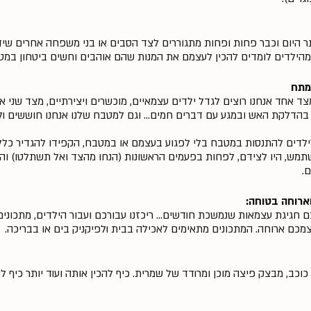
ותר היום וכבר פחות ופחות מתגוררים לצד הסבים או בני משפחה אחרים שי
מהילדים לומדים להכין לעצמם את המנות שהם אוהבים וחשים ביטחון במט
מתח
ד אחד אנחנו רוצים לגדל ילדים עצמאיים, מוכשרים ויצירתיים, מצד שני א
בהדלקת האש ובמגע עם דברים חמים... וגם למטבח שלנו אנחנו חוששים ולמו
לדים להתנסות במטבח בלי לפגוע בעצמם או במטבח, הקפידו להגדיר כללי
תמש, היו לצידם, לפחות בפעמים הראשונות (הנחו מהצד ואל תשתלטו) והז
.
וארוחה בטוחה:
חגיגת עצמאות שנמשכת חודשים... ריכזנו עבורכם ועבור הילדים, מתכונים 
מכם ארוחה. המתכונים מתאימים לאכילה בבית ולפיקניק בים או בבריכה.
וכב, מבצק פיצה מוכן ומרודד של שמרית. כיף להכין אותה ועוד יותר כיף ל