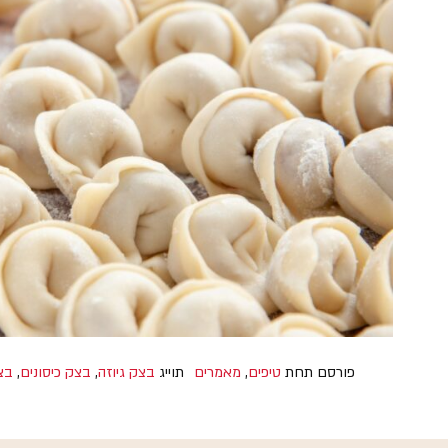
פורסם תחת
טיפים
,
מאמרים
תוייג
בצק גיוזה
,
בצק כיסונים
,
בצ