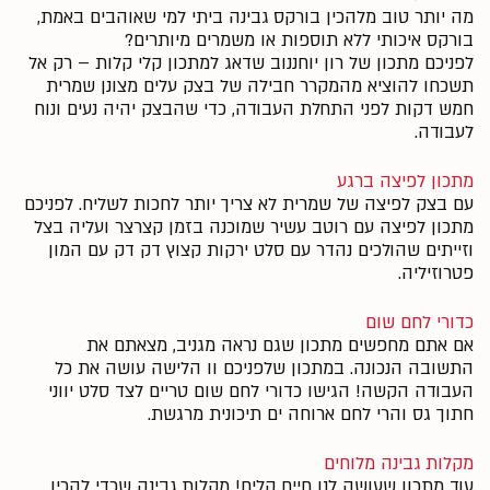
מה יותר טוב מלהכין בורקס גבינה ביתי למי שאוהבים באמת,
בורקס איכותי ללא תוספות או משמרים מיותרים?
לפניכם מתכון של רון יוחננוב שדאג למתכון קלי קלות – רק אל
תשכחו להוציא מהמקרר חבילה של בצק עלים מצונן שמרית
חמש דקות לפני התחלת העבודה, כדי שהבצק יהיה נעים ונוח
לעבודה.
מתכון לפיצה ברגע
עם בצק לפיצה של שמרית לא צריך יותר לחכות לשליח. לפניכם
מתכון לפיצה עם רוטב עשיר שמוכנה בזמן קצרצר ועליה בצל
וזייתים שהולכים נהדר עם סלט ירקות קצוץ דק דק עם המון
פטרוזיליה.
כדורי לחם שום
אם אתם מחפשים מתכון שגם נראה מגניב, מצאתם את
התשובה הנכונה. במתכון שלפניכם וו הלישה עושה את כל
העבודה הקשה! הגישו כדורי לחם שום טריים לצד סלט יווני
חתוך גס והרי לחם ארוחה ים תיכונית מרגשת.
מקלות גבינה מלוחים
עוד מתכון שעושה לנו חיים קלים! מקלות גבינה שכדי להכין