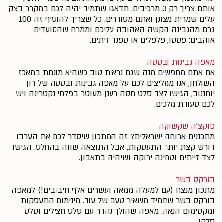
אותם צריך רק 3 מרכיבים. תדאגו שתמיד יהיה לכם במקרר בצק
עלים שמרית מצונן ואתם מסודרים. כל שצריך להוסיף זה 100
גרם מהגבינה הקשה האהובה עליכם וממרח שהסועדים
אוהבים: פסטו, פלפלים או טפנד זיתים.
מאפה גבינות ובטטה
אם אתם מחפשים מנה שגם נראית טוב כשהיא מונחת במאכז
השולחן, אנו ממליצים לכם על מאפה גבינות ובטטה של רון
יוחננוב, הגישו לצד סלט חסה רענן מעוטר בפלחי נקטרינה ויש
לכם סעודת מלכים.
פוקצ'ה שקשוקה
מתכננים ארוחה ישראלית? זה המתכון שיסדר לכם את הערב!
דורש קצת יותר התעסקות, אבל התוצאה שווה בהחלט. הגישו
לצד זייתים וטחינה ירוקה ושיהיה בתאבון.
בורקס בשר
מתכון מנצח (עם למעלה ממאה ועשרים אלף חיבובים!) למאפה
בורקס בשר שתמיד משאיר טעם של עוד. מינימום התעסקות
ומקסימום הנאה. מאפה שהולך נהדר עם סלט חצילים וסלט
סלק!