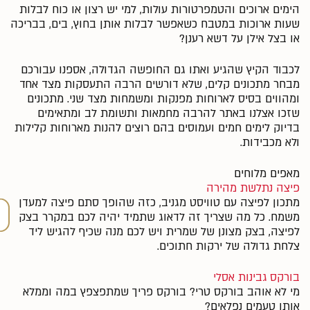
הימים ארוכים והטמפרטורות עולות, למי יש רצון או כוח לבלות
שעות ארוכות במטבח כשאפשר לבלות אותן בחוץ, בים, בבריכה
או בצל אילן על דשא רענן?
לכבוד הקיץ שהגיע ואתו גם החופשה הגדולה, אספנו עבורכם
מבחר מתכונים קלים, שלא דורשים הרבה התעסקות מצד אחד
ומהווים בסיס לארוחות מפנקות ומשמחות מצד שני. מתכונים
שזכו אצלנו באתר להרבה מחמאות ותשומת לב ומתאימים
בדיוק לימים חמים ועמוסים בהם רוצים להנות מארוחות קלילות
ולא מכבידות.
מאפים מלוחים
פיצה נתלשת מהירה
מתכון לפיצה עם טוויסט מגניב, כזה שהופך סתם פיצה למעדן
משמח. כל מה שצריך זה לדאוג שתמיד יהיה לכם במקרר בצק
לפיצה, בצק מצונן של שמרית ויש לכם מנה שכיף להגיש ליד
צלחת גדולה של ירקות חתוכים.
בורקס גבינות אסלי
מי לא אוהב בורקס טרי? בורקס פריך שמתפצפץ במה וממלא
אותו טעמים נפלאים?