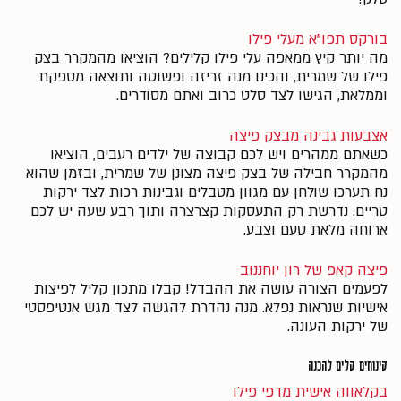
בורקס תפו"א מעלי פילו
מה יותר קיץ ממאפה עלי פילו קלילים? הוציאו מהמקרר בצק
פילו של שמרית, והכינו מנה זריזה ופשוטה ותוצאה מספקת
וממלאת, הגישו לצד סלט כרוב ואתם מסודרים.
אצבעות גבינה מבצק פיצה
כשאתם ממהרים ויש לכם קבוצה של ילדים רעבים, הוציאו
מהמקרר חבילה של בצק פיצה מצונן של שמרית, ובזמן שהוא
נח תערכו שולחן עם מגוון מטבלים וגבינות רכות לצד ירקות
טריים. נדרשת רק התעסקות קצרצרה ותוך רבע שעה יש לכם
ארוחה מלאת טעם וצבע.
פיצה קאפ של רון יוחננוב
לפעמים הצורה עושה את ההבדל! קבלו מתכון קליל לפיצות
אישיות שנראות נפלא. מנה נהדרת להגשה לצד מגש אנטיפסטי
של ירקות העונה.
קינוחים קלים להכנה
בקלאווה אישית מדפי פילו