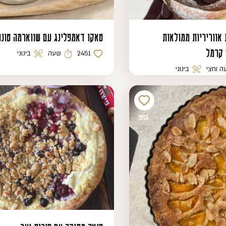
 אווריריות ממולאות
טאקו דאמפלינג עם שווארמה טונה
 קרמל
2451
שעה
בינוני
כמות לייקים
זמן הכנה
רמת קושי
ה וחצי
בינוני
נה
רמת קושי
3154