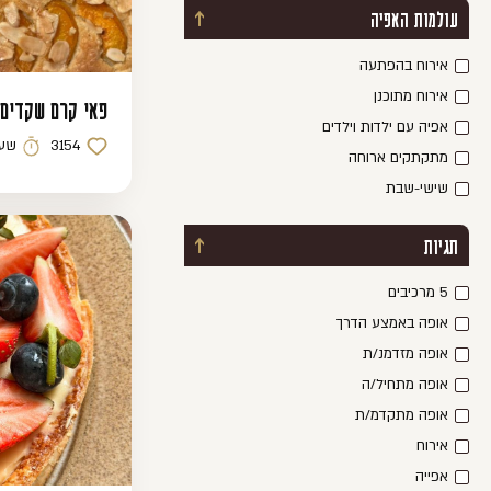
עולמות האפיה
כפתור פתיחת / סגירת מסנן
אירוח בהפתעה
אירוח מתוכנן
פאי קרם שקדים
אפיה עם ילדות וילדים
3154
שעה
כמות לייקים
זמן הכנ
מתקתקים ארוחה
שישי-שבת
תגיות
כפתור פתיחת / סגירת מסנן
5 מרכיבים
אופה באמצע הדרך
אופה מזדמנ/ת
אופה מתחיל/ה
אופה מתקדמ/ת
אירוח
אפייה