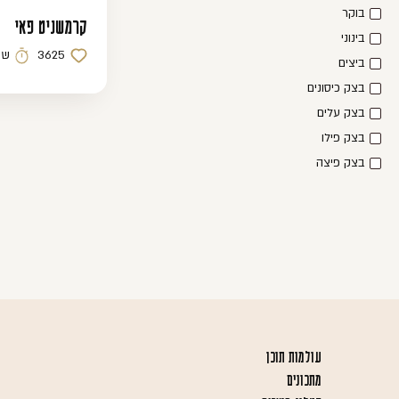
בוקר
קרמשניט פאי
בינוני
3625
שע
כמות לייקים
זמן הכ
ביצים
בצק כיסונים
בצק עלים
בצק פילו
בצק פיצה
בצק פיצה קראסט
בצק פסטה
בצק פריך
בצק קדאיף
בצקים צוננים
בשר
גבינות
עולמות תוכן
חלה
מתכונים
חלת דבש