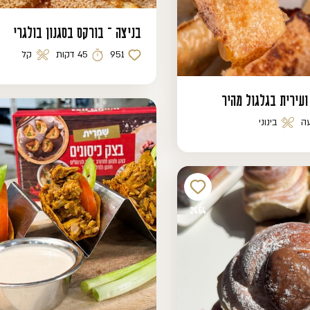
בניצה – בורקס בסגנון בולגרי
951
45 דקות
קל
כמות לייקים
זמן הכנה
רמת קושי
ועירית בגלגול מהיר
ה
בינוני
נה
רמת קושי
2464