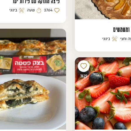
פיצה מתוקה עם פירות יער
2764
שעה
בינוני
כמות לייקים
זמן הכנה
רמת קושי
 ומשמשים
 וחצי
בינוני
ה
רמת קושי
3625