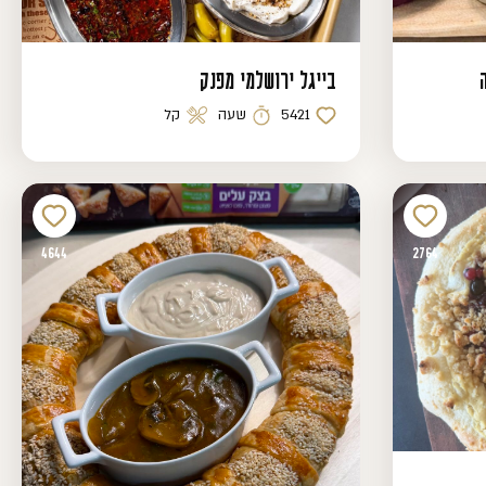
בייגל ירושלמי מפנק
5421
שעה
קל
כמות לייקים
זמן הכנה
רמת קושי
4644
2764