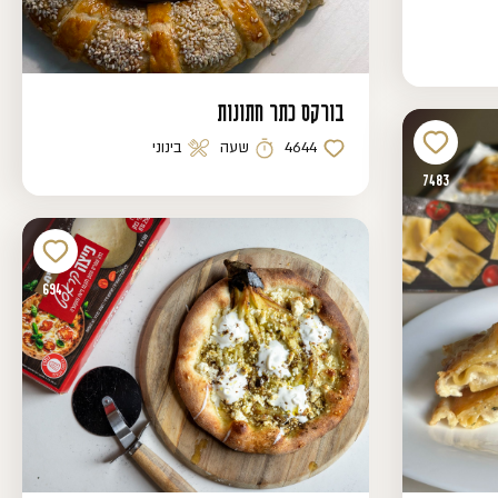
בורקס כתר חתונות
4644
שעה
בינוני
כמות לייקים
זמן הכנה
רמת קושי
7483
694