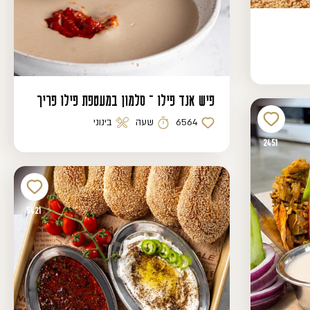
פיש אנד פילו – סלמון במעטפת פילו פריך
6564
שעה
בינוני
כמות לייקים
זמן הכנה
רמת קושי
2451
5421