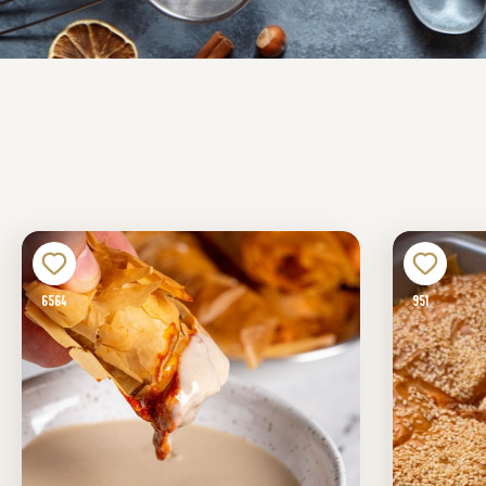
6564
951