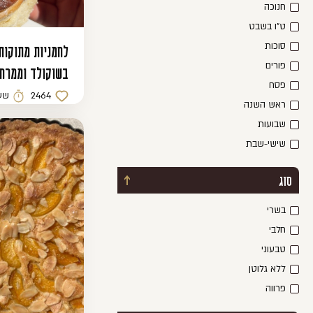
חנוכה
ט"ו בשבט
סוכות
לחמניות מתוקות
פורים
בשוקולד וממרח
פסח
2464
שע
כמות לייקים
זמן הכ
ראש השנה
שבועות
שישי-שבת
סוג
כפתור פתיחת / סגירת מסנן
בשרי
חלבי
טבעוני
ללא גלוטן
פרווה