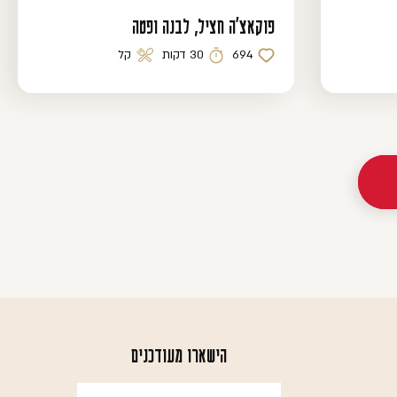
פוקאצ׳ה חציל, לבנה ופטה
694
30 דקות
קל
כמות לייקים
זמן הכנה
רמת קושי
הישארו מעודכנים