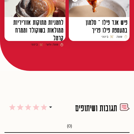
6564
פיש אנד פילו – סלמון
לחמניות מתוקות אווריריות
במעטפת פילו פריך
ממולאות בשוקולד וממרח
קרמל
שעה
בינוני
זמן הכנה
רמת קושי
שעה וחצי
בינוני
זמן הכנה
רמת קושי
תגובות ושיתופים
(0)