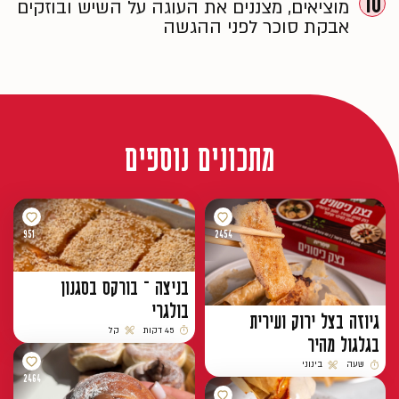
10
מוציאים, מצננים את העוגה על השיש ובוזקים
אבקת סוכר לפני ההגשה
מתכונים נוספים
951
2454
בניצה – בורקס בסגנון
בולגרי
גיוזה בצל ירוק ועירית
45 דקות
קל
בגלגול מהיר
זמן הכנה
רמת קושי
שעה
בינוני
זמן הכנה
רמת קושי
2464