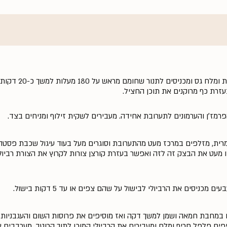
חותכים את החציל לחצי, מורחים שמן זית
עזרת כף מרוקנים את תוכן החציל.
מז׳ן והערמונים לתערובת אחידה. מעבירים לשקית זילוף ומניחים בצד.
ית, מזלפים במרכז מעט מהתערובת וסוגרים מעל בעוד עיגול שכבת פסטה.
מעט את הבצק זה לזה ואפשר בעזרת קורצן צורות לקרוץ את הצורת רביו
ניסים את הרביולי לבישול על שהם צפים או עד 5 דקות בישול.
 במחבת חמאה ושמן למשך דקה ואז מוסיפים את פרוסות השום והעגבניות ש
פים פלפל חריף ומלח ומעבירים את הרביולי המוכן לתוך הרוטב, מערבבים 