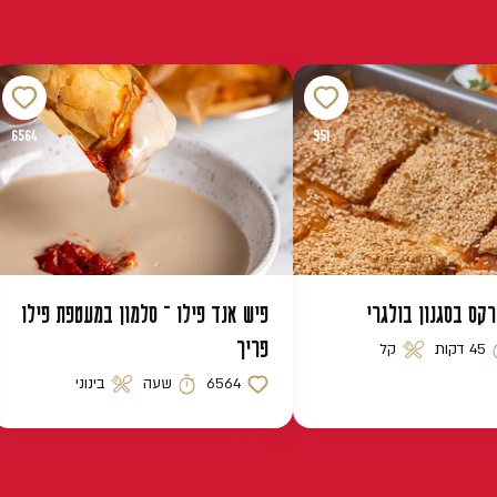
6564
951
רקס בסגנון בולגרי
פיש אנד פילו – סלמון במעטפת פילו
פריך
45 דקות
קל
 הכנה
רמת קושי
6564
שעה
בינוני
כמות לייקים
זמן הכנה
רמת קושי