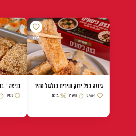
2454
גיוזה בצל ירוק ועירית בגלגול מהיר
בניצה – בו
2454
שעה
בינוני
951
כמות לייקים
זמן הכנה
רמת קושי
כמות לייקים
זמן