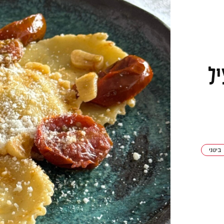
יל
בינוני