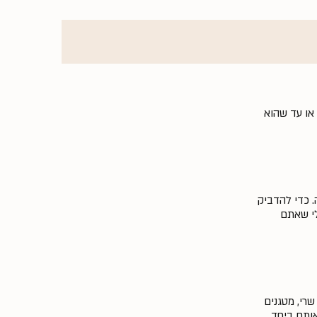
 ומלח גס ומכניסים לתנור שחומם מראש על 180 מעלות למשך כ-20 דקות או עד שהוא
 כדי להדביק
לי שאתם
רי, מטגנים
אותם ביחד