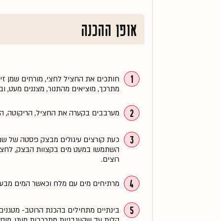
אופן ההכנה
1
מתרכך, מוציאים מהתנור, מצננים מעט, וב
2
מערבבים בקערה את החציל, הריקוטה, הפר
3
כעת קורצים עיגולים מבצק פסטה של שמר
השתמשו במעט מים בקצוות הבצק, לחצו 
רוצים.
4
מרתיחים מים עם מלח וכאשר המים מבעבעים מכ
5
בינתיים מתחילים בהכנת הרוטב- מטגנים
קלות עד שהעגבניות מתרככות מעט, מוסי