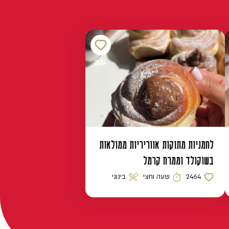
2464
לחמניות מתוקות אווריריות ממולאות
בשוקולד וממרח קרמל
2464
שעה וחצי
בינוני
כמות לייקים
זמן הכנה
רמת קושי