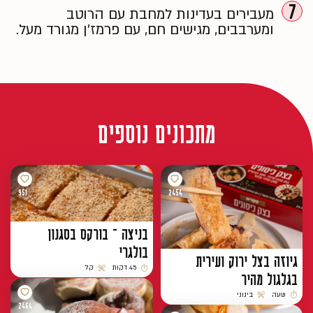
7
מעבירים בעדינות למחבת עם הרוטב
ומערבבים, מגישים חם, עם פרמז’ן מגורד מעל.
מתכונים נוספים
951
2454
בניצה – בורקס בסגנון
בולגרי
גיוזה בצל ירוק ועירית
45 דקות
קל
בגלגול מהיר
זמן הכנה
רמת קושי
שעה
בינוני
זמן הכנה
רמת קושי
2464