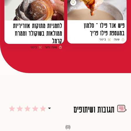
6564
פיש אנד פילו – סלמון
לחמניות מתוקות אווריריות
במעטפת פילו פריך
ממולאות בשוקולד וממרח
קרמל
שעה
בינוני
זמן הכנה
רמת קושי
שעה וחצי
בינוני
זמן הכנה
רמת קושי
תגובות ושיתופים
(0)