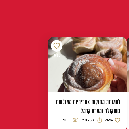
2464
לחמניות מתוקות אווריריות ממולאות
בשוקולד וממרח קרמל
2464
שעה וחצי
בינוני
כמות לייקים
זמן הכנה
רמת קושי