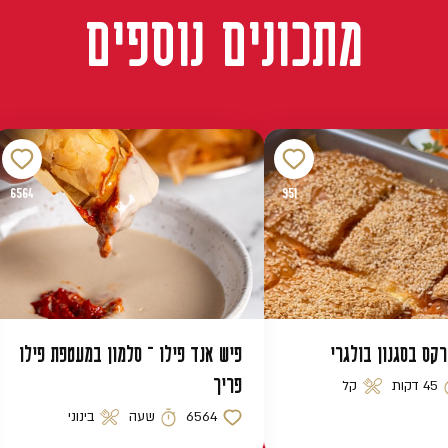
מתכונים נוספים
6564
951
רקס בסגנון בולגרי
פיש אנד פילו – סלמון במעטפת פילו
פריך
45 דקות
קל
 הכנה
רמת קושי
6564
שעה
בינוני
כמות לייקים
זמן הכנה
רמת קושי