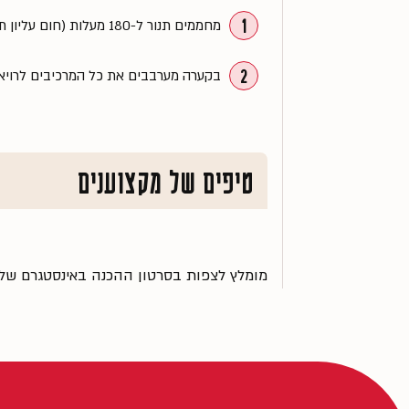
1
מחממים תנור ל-180 מעלות (חום עליון תחתון / טורבו). מקפלים את דפי הפסטה ומניחים בתבנית. משבצים בירקות שאוהבים.
2
בקערה מערבבים את כל המרכיבים לרויאל
טיפים של מקצוענים
מומלץ לצפות בסרטון ההכנה באינסטגרם של ר