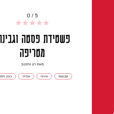
0 / 5
פשטידת פסטה וגבינו
מטריפה
מאת רון יוחננוב
שבועות
אירוח
אפייה
בצק פסט