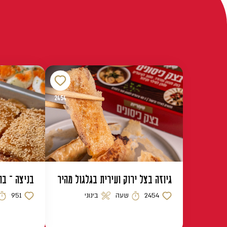
2454
גיוזה בצל ירוק ועירית בגלגול מהיר
בניצה – בו
2454
שעה
בינוני
951
כמות לייקים
זמן הכנה
רמת קושי
כמות לייקים
זמן