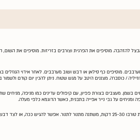
ל להזהבה. מוסיפים את הפרגית וצורבים בזריזות. מוסיפים את השום, הצ
ערבבים. מוסיפים כף סילאן או דבש ושוב מערבבים. לאחר אידוי הנוזלים 
יליה / כוסברה. מצננים היטב על מגש שטוח. ניתן להכין יום קודם ולשמור ב
ם בשמן. מעצבים בצורת פפיון, עם קיפולים עדינים כמו מניפה, מניחים שת
 ומניחים על גבי נייר אפייה בתבנית, כאשר הדוגמא כלפי מעלה.
אופים בתנור שחומם מראש ל -175 מעלות טורבו 25-30 דקות, משתנה מתנור לתנור. אפשר להגיש ככה, או