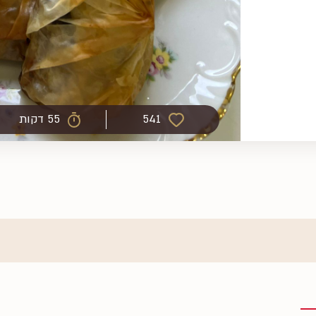
541
55 דקות