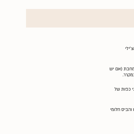
׳ילי
במחבת (אם יש
מקרר.
י כפות של
 לצד דבש והביס חלומי