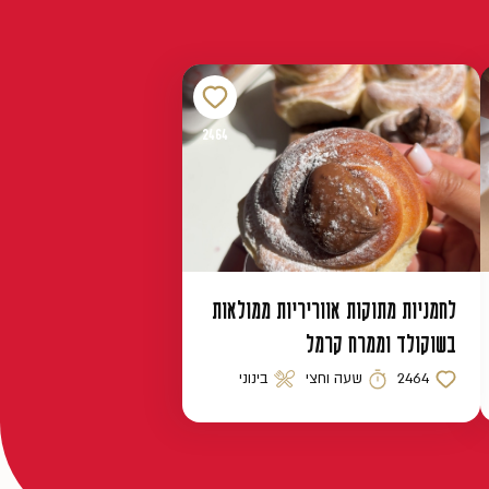
2464
לחמניות מתוקות אווריריות ממולאות
בשוקולד וממרח קרמל
2464
שעה וחצי
בינוני
כמות לייקים
זמן הכנה
רמת קושי