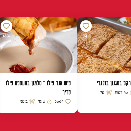
6564
951
רקס בסגנון בולגרי
פיש אנד פילו – סלמון במעטפת פילו
פריך
45 דקות
קל
 הכנה
רמת קושי
6564
שעה
בינוני
כמות לייקים
זמן הכנה
רמת קושי