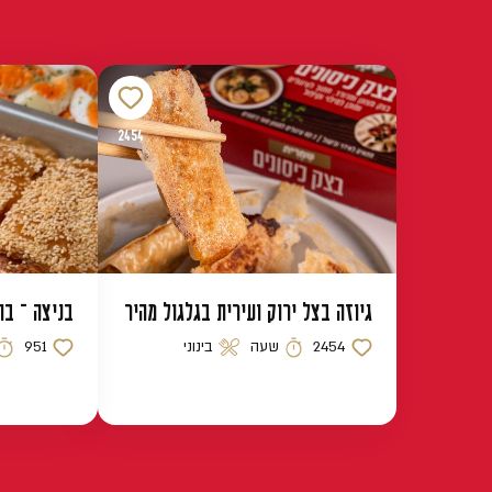
2454
גיוזה בצל ירוק ועירית בגלגול מהיר
בניצה – בו
2454
שעה
בינוני
951
כמות לייקים
זמן הכנה
רמת קושי
כמות לייקים
זמן