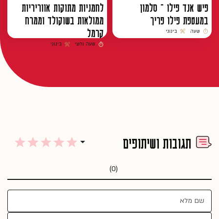
פיש אנד פילו – סלמון
לחמניות מתוקות אווריריות
במעטפת פילו פריך
ממולאות בשוקולד וממרח
קרמל
שעה
בינוני
זמן הכנה
רמת קושי
שעה וחצי
בינוני
זמן הכנה
רמת קושי
תגובות ושיתופים
(0)