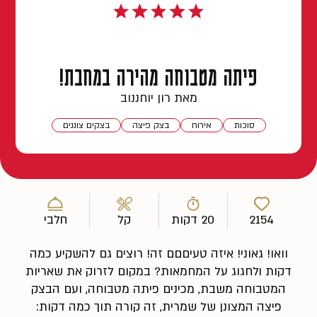
פיתה מטבוחה מהירה במחבת!
מאת רון יוחננוב
סוכות
אירוח
בצק פיצה
בצקים צוננים
2154
20 דקות
קל
חלבי
וואו! גאוני! איזה טעיםםם זה! רוצים גם להשקיע כמה
דקות ולחגוג על המחמאות? במקום לזרוק את שאריות
המטבוחה משבת, מכינים פיתה מטבוחה, ועם הבצק
פיצה המצונן של שמרית, זה קורה תוך כמה דקות: