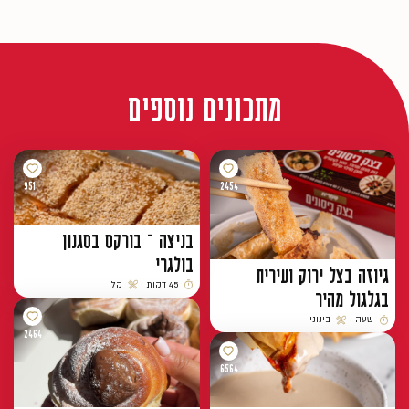
מתכונים נוספים
951
2454
בניצה – בורקס בסגנון
בולגרי
גיוזה בצל ירוק ועירית
45 דקות
קל
בגלגול מהיר
זמן הכנה
רמת קושי
שעה
בינוני
זמן הכנה
רמת קושי
2464
6564