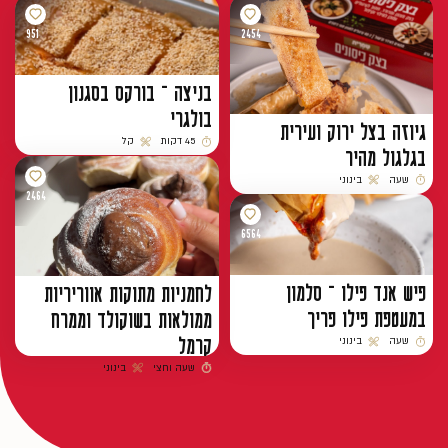
951
2454
בניצה – בורקס בסגנון
בולגרי
גיוזה בצל ירוק ועירית
45 דקות
קל
בגלגול מהיר
זמן הכנה
רמת קושי
שעה
בינוני
זמן הכנה
רמת קושי
2464
6564
פיש אנד פילו – סלמון
לחמניות מתוקות אווריריות
במעטפת פילו פריך
ממולאות בשוקולד וממרח
קרמל
שעה
בינוני
זמן הכנה
רמת קושי
שעה וחצי
בינוני
זמן הכנה
רמת קושי