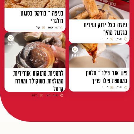
בניצה – בורקס בסגנון
בולגרי
גיוזה בצל ירוק ועירית
45 דקות
קל
בגלגול מהיר
זמן הכנה
רמת קושי
שעה
בינוני
זמן הכנה
רמת קושי
2464
6564
פיש אנד פילו – סלמון
לחמניות מתוקות אווריריות
במעטפת פילו פריך
ממולאות בשוקולד וממרח
קרמל
שעה
בינוני
זמן הכנה
רמת קושי
שעה וחצי
בינוני
זמן הכנה
רמת קושי