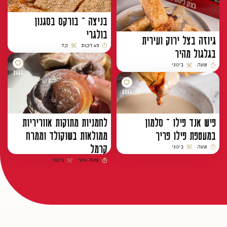
בניצה – בורקס בסגנון
בולגרי
גיוזה בצל ירוק ועירית
45 דקות
קל
בגלגול מהיר
זמן הכנה
רמת קושי
שעה
בינוני
זמן הכנה
רמת קושי
2464
6564
פיש אנד פילו – סלמון
לחמניות מתוקות אווריריות
במעטפת פילו פריך
ממולאות בשוקולד וממרח
קרמל
שעה
בינוני
זמן הכנה
רמת קושי
שעה וחצי
בינוני
זמן הכנה
רמת קושי