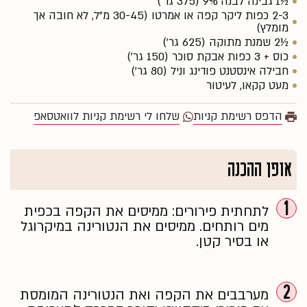
½1 גבינה לבנה 9% (375 גר')
2-3 כפות ליקר קפה או אמרטו (30-45 מ"ל, לא חובה אך
מומלץ)
½2 שמנת מתוקה (625 גר')
כוס + 3 כפות אבקת סוכר (150 גר')
חבילה אינסטנט פודינג וניל (80 גר')
מעט קקאו, לעיטור
הדפס רשימת קניות
שלחו לי רשימת קניות לוואטסאפ
אופן ההכנה
1
לתחתית פירורים: ממיסים את הקפה בכפית
מים רותחים. ממיסים את הנטורינה במיקרוגל
או בסיר קטן.
2
מערבבים את הקפה ואת הנטורינה המומסת