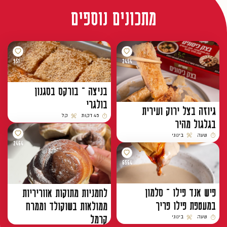
מתכונים נוספים
951
2454
בניצה – בורקס בסגנון
בולגרי
גיוזה בצל ירוק ועירית
45 דקות
קל
בגלגול מהיר
זמן הכנה
רמת קושי
שעה
בינוני
זמן הכנה
רמת קושי
2464
6564
פיש אנד פילו – סלמון
לחמניות מתוקות אווריריות
במעטפת פילו פריך
ממולאות בשוקולד וממרח
קרמל
שעה
בינוני
זמן הכנה
רמת קושי