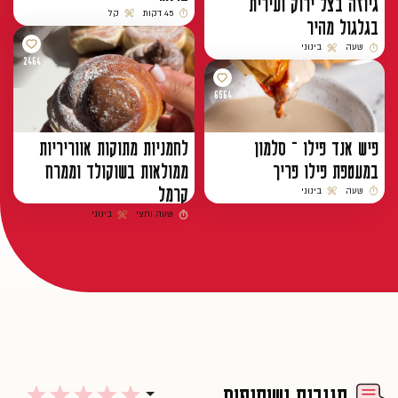
גיוזה בצל ירוק ועירית
45 דקות
קל
בגלגול מהיר
זמן הכנה
רמת קושי
שעה
בינוני
זמן הכנה
רמת קושי
2464
6564
פיש אנד פילו – סלמון
לחמניות מתוקות אווריריות
במעטפת פילו פריך
ממולאות בשוקולד וממרח
קרמל
שעה
בינוני
זמן הכנה
רמת קושי
שעה וחצי
בינוני
זמן הכנה
רמת קושי
תגובות ושיתופים