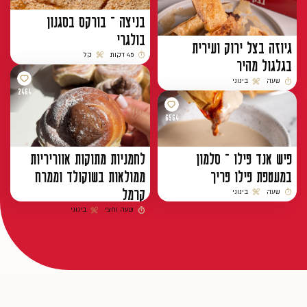
בניצה – בורקס בסגנון
בולגרי
גיוזה בצל ירוק ועירית
45 דקות
קל
בגלגול מהיר
זמן הכנה
רמת קושי
שעה
בינוני
זמן הכנה
רמת קושי
2464
6564
פיש אנד פילו – סלמון
לחמניות מתוקות אווריריות
במעטפת פילו פריך
ממולאות בשוקולד וממרח
קרמל
שעה
בינוני
זמן הכנה
רמת קושי
שעה וחצי
בינוני
זמן הכנה
רמת קושי