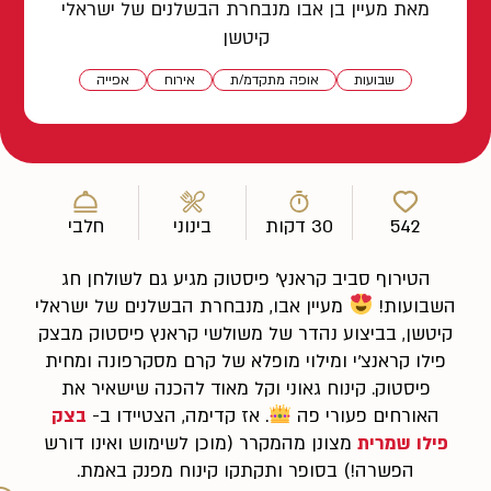
מאת מעיין בן אבו מנבחרת הבשלנים של ישראלי
קיטשן
שבועות
אופה מתקדמ/ת
אירוח
אפייה
542
30 דקות
בינוני
חלבי
הטירוף סביב קראנץ' פיסטוק מגיע גם לשולחן חג
השבועות!
מעיין אבו, מנבחרת הבשלנים של ישראלי
קיטשן, בביצוע נהדר של משולשי קראנץ פיסטוק מבצק
פילו קראנצ'י ומילוי מופלא של קרם מסקרפונה ומחית
פיסטוק. קינוח גאוני וקל מאוד להכנה שישאיר את
האורחים פעורי פה
. אז קדימה, הצטיידו ב-
בצק
פילו שמרית
מצונן מהמקרר (מוכן לשימוש ואינו דורש
הפשרה!) בסופר ותקתקו קינוח מפנק באמת.