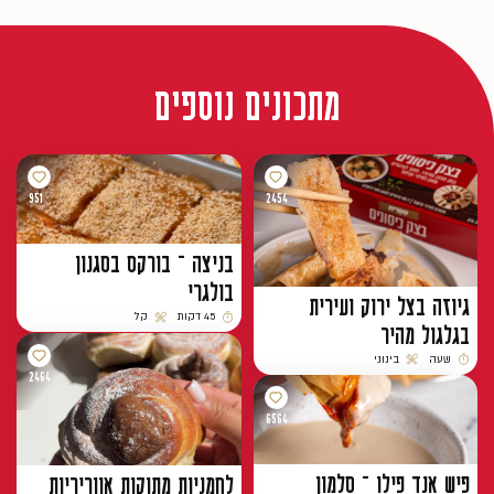
מתכונים נוספים
951
2454
בניצה – בורקס בסגנון
בולגרי
גיוזה בצל ירוק ועירית
45 דקות
קל
בגלגול מהיר
זמן הכנה
רמת קושי
שעה
בינוני
זמן הכנה
רמת קושי
2464
6564
פיש אנד פילו – סלמון
לחמניות מתוקות אווריריות