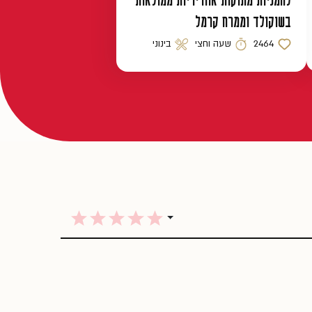
לחמניות מתוקות אווריריות ממולאות
בשוקולד וממרח קרמל
2464
שעה וחצי
בינוני
כמות לייקים
זמן הכנה
רמת קושי