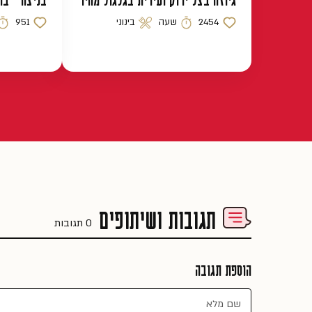
גיוזה בצל ירוק ועירית בגלגול מהיר
בניצה – בו
2454
שעה
בינוני
951
כמות לייקים
זמן הכנה
רמת קושי
כמות לייקים
זמן
תגובות ושיתופים
0 תגובות
הוספת תגובה