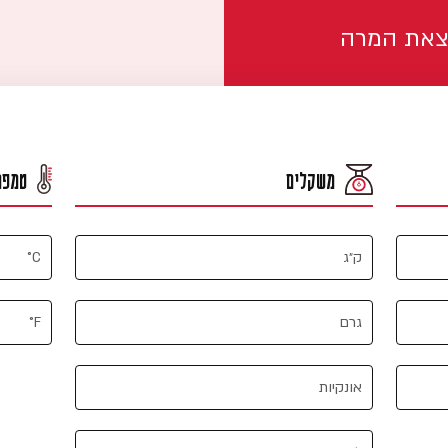
צאת המרה
משקלים
טמפר