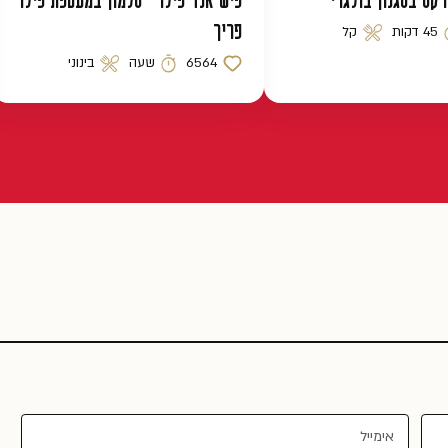
רקס בסגנון בולגרי
פיש אנד פילו – סלמון במעטפת פילו
פריך
45 דקות
קל
 הכנה
רמת קושי
6564
שעה
בינוני
כמות לייקים
זמן הכנה
רמת קושי