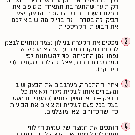
דקות. מוסיפים את הקמח ומערבבים במשך 3
דקות עד שהתערובת תתאחד. מוסיפים את
המלח ומערבבים דקה נוספת. הבצק ייצא
דביק וזה בסדר – זה בדיוק מה שיביא לכם
את הבועות והקריספיות.
2
מכסים את הקערה בניילון נצמד ונותנים לבצק
לתפוח במקום חמים עד שהוא מכפיל את
נפחו. זמן התפיחה יכול להשתנות לפי
טמפרטורת החדר, אצלי זה לקח שעתיים (כי
היה קר).
3
אחרי ההתפחה, מערבבים את הבצק שוב
ומעבירים אותו לשקית זילוף (לא את כל
הבצק – הוא ימשיך לתפוח). מעבירים מעט
בצק בכל פעם לשקית ומוציאים את הבועות
כדי שהכדורים יצאו מושלמים.
4
חותכים את הקצה של שקית הזילוף
ומתחילים לשפוך את הבצק לתוך שמן חם