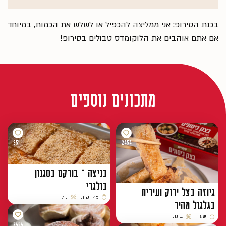
בכנת הסירופ: אני ממליצה להכפיל או לשלש את הכמות, במיוחד
אם אתם אוהבים את הלוקומדס טבולים בסירופ!
מתכונים נוספים
951
2454
בניצה – בורקס בסגנון
בולגרי
גיוזה בצל ירוק ועירית
45 דקות
קל
בגלגול מהיר
זמן הכנה
רמת קושי
שעה
בינוני
זמן הכנה
רמת קושי
2464