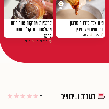
6564
פיש אנד פילו – סלמון
לחמניות מתוקות אווריריות
במעטפת פילו פריך
ממולאות בשוקולד וממרח
קרמל
שעה
בינוני
זמן הכנה
רמת קושי
שעה וחצי
בינוני
זמן הכנה
רמת קושי
תגובות ושיתופים