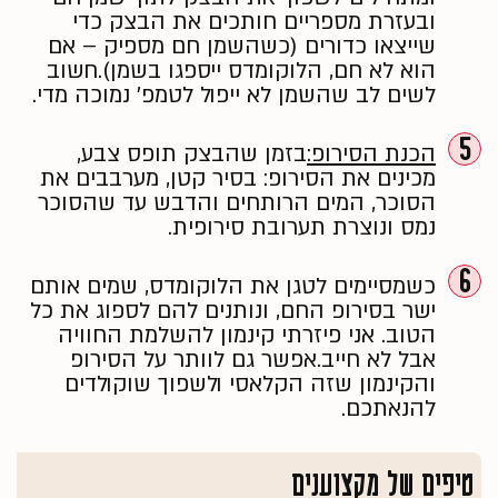
ובעזרת מספריים חותכים את הבצק כדי
שייצאו כדורים (כשהשמן חם מספיק – אם
הוא לא חם, הלוקומדס ייספגו בשמן).חשוב
לשים לב שהשמן לא ייפול לטמפ' נמוכה מדי.
5
הכנת הסירופ:
בזמן שהבצק תופס צבע,
מכינים את הסירופ: בסיר קטן, מערבבים את
הסוכר, המים הרותחים והדבש עד שהסוכר
נמס ונוצרת תערובת סירופית.
6
כשמסיימים לטגן את הלוקומדס, שמים אותם
ישר בסירופ החם, ונותנים להם לספוג את כל
הטוב. אני פיזרתי קינמון להשלמת החוויה
אבל לא חייב.אפשר גם לוותר על הסירופ
והקינמון שזה הקלאסי ולשפוך שוקולדים
להנאתכם.
טיפים של מקצוענים