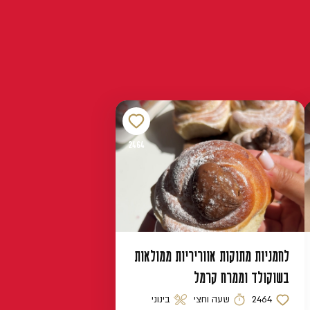
2464
לחמניות מתוקות אווריריות ממולאות
בשוקולד וממרח קרמל
2464
שעה וחצי
בינוני
כמות לייקים
זמן הכנה
רמת קושי