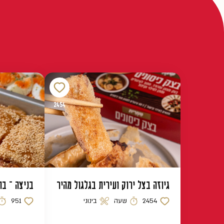
2454
גיוזה בצל ירוק ועירית בגלגול מהיר
בניצה – בו
2454
שעה
בינוני
951
כמות לייקים
זמן הכנה
רמת קושי
כמות לייקים
זמן