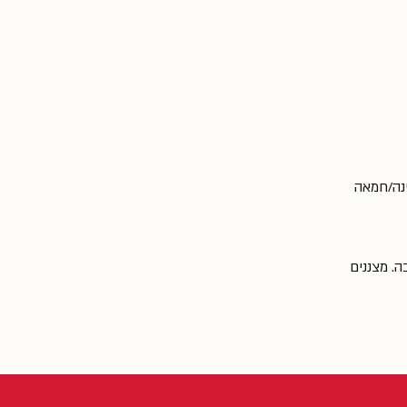
ינה/חמאה
אש ל° 170 מעלות כ-40 דקות, עד הזהבה. מצננים