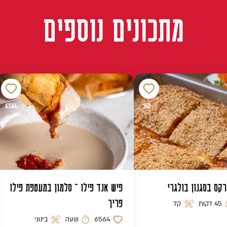
מתכונים נוספים
6564
951
רקס בסגנון בולגרי
פיש אנד פילו – סלמון במעטפת פילו
פריך
45 דקות
קל
 הכנה
רמת קושי
6564
שעה
בינוני
כמות לייקים
זמן הכנה
רמת קושי