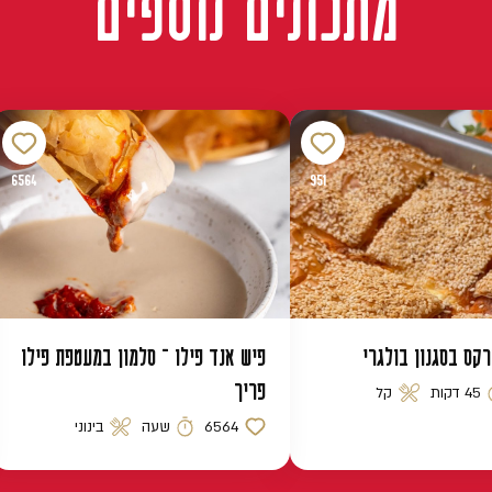
מתכונים נוספים
6564
951
רקס בסגנון בולגרי
פיש אנד פילו – סלמון במעטפת פילו
פריך
45 דקות
קל
 הכנה
רמת קושי
6564
שעה
בינוני
כמות לייקים
זמן הכנה
רמת קושי