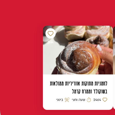
2464
לחמניות מתוקות אווריריות ממולאות
בשוקולד וממרח קרמל
2464
שעה וחצי
בינוני
כמות לייקים
זמן הכנה
רמת קושי