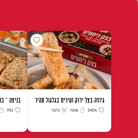
2454
גיוזה בצל ירוק ועירית בגלגול מהיר
בניצה – בו
2454
שעה
בינוני
951
כמות לייקים
זמן הכנה
רמת קושי
כמות לייקים
זמן