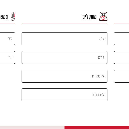
משקלים
טמפר