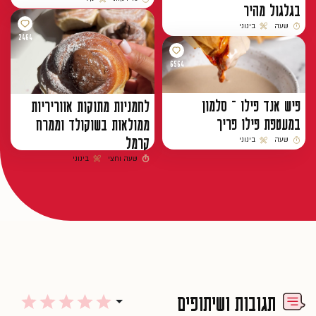
בגלגול מהיר
זמן הכנה
רמת קושי
שעה
בינוני
זמן הכנה
רמת קושי
2464
6564
פיש אנד פילו – סלמון
לחמניות מתוקות אווריריות
במעטפת פילו פריך
ממולאות בשוקולד וממרח
קרמל
שעה
בינוני
זמן הכנה
רמת קושי
שעה וחצי
בינוני
זמן הכנה
רמת קושי
תגובות ושיתופים