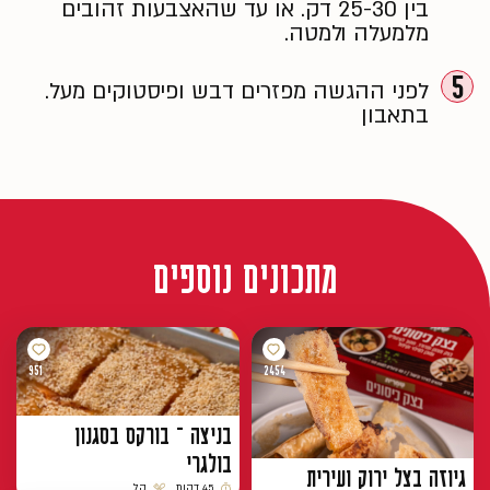
בין 25-30 דק. או עד שהאצבעות זהובים
מלמעלה ולמטה.
5
לפני ההגשה מפזרים דבש ופיסטוקים מעל.
בתאבון
מתכונים נוספים
951
2454
בניצה – בורקס בסגנון
בולגרי
גיוזה בצל ירוק ועירית
45 דקות
קל